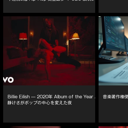
年最終回 + Spielberg EGOT — 第68回 グラ
ミー賞 トップストーリー(2026年) | GAJ ヒス
トリー
Billie Eilish — 2020年 Album of the Year /
音楽著作権
静けさがポップの中心を変えた夜