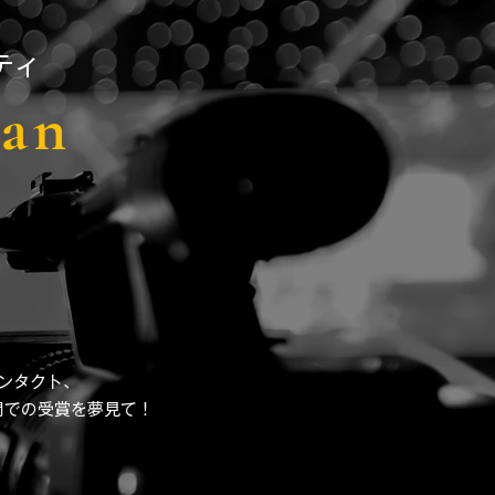
ティ
pan
コンタクト、
門での受賞を夢見て！