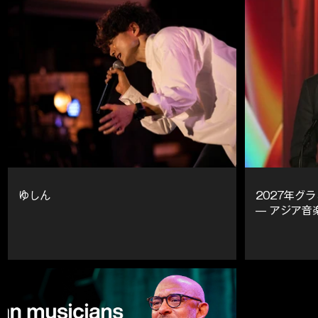
ゆしん
2027年グ
— アジア音