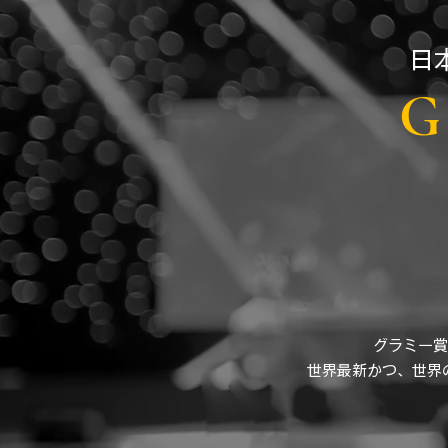
​
G 
グラミー賞
​世界最新かつ、世