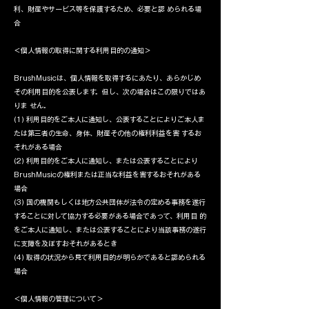
利、財産やサービス等を保護するため、必要と認 められる場
合
＜個人情報の取得に関する利用目的の通知＞
BrushMusicは、個人情報を取得するにあたり、あらかじめ
その利用目的を公表します。但し、次の場合はこの限りではあ
りま せん。
(1) 利用目的をご本人に通知し、公表することによりご本人ま
たは第三者の生命、身体、財産その他の権利利益を害 するお
それがある場合
(2) 利用目的をご本人に通知し、または公表することにより
BrushMusicの権利または正当な利益を害するおそれがある
場合
(3) 国の機関もしくは地方公共団体が法令の定める事務を遂行
することに対して協力する必要がある場合であって、利用目 的
をご本人に通知し、または公表することにより当該事務の遂行
に支障を及ぼすおそれがあるとき
(4) 取得の状況から見て利用目的が明らかであると認められる
場合
＜個人情報の管理について＞