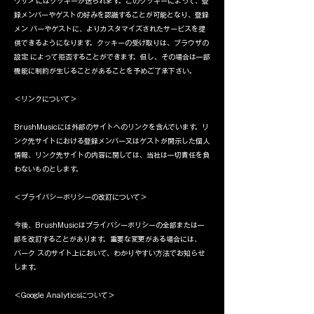
ウザ> にはクッキーが送られます。このクッキーによって、登
録メンバーやゲストの好みを認識することが可能となり、登録
メン バーやゲストに、よりカスタマイズされたサービスを提
供できるようになります。クッキーの受け取りは、ブラウザの
設定 によって拒否することができます。但し、その場合は一部
機能に制約が生じることがあることを予めご了承下さい。
＜リンクについて＞
BrushMusicには外部のサイトへのリンクを含んでいます。リ
ンク先サイトにおける登録メンバー又はゲストが開示した個人
情報、リンク先サイトの内容に関しては、当社は一切責任を負
わないものとします。
＜プライバシーポリシーの改訂について＞
今後、BrushMusicはプライバシーポリシーの全部または一
部を改訂することがあります。重要な変更がある場合には、
バーク スのサイト上において、わかりやすい方法でお知らせ
します。
＜Google Analyticsについて＞