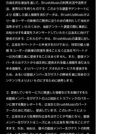
の自主的な参加を通して、BrushMusicの利用状況や活用方
法、意見などを伺うものです。このような調査やアンケートに
より 収集した個人情報を含むデータは、BrushUpMusicがよ
り一層ユーザーの皆様のご期待に沿うための資料として当社が
活用させて いただくほか、当該アンケート調査の際に事前に
お知らせする運営をスポンサードしていただく広告主に向けて
提供されます。これらのデータは、BrushMusicの運営に対し
て、広告主やパートナーと共有するだけであり、特定の個人情
報 をユーザーの皆様の同意を得ることなく広告主やパートナ
ー以外の第三者に提供することはありません。また、登録メン
バーまたはゲストから自主的に提供される個人情報を含むあら
ゆる情報を、よりパーソナライ ズされたサービスを提供する
ため、あるいは登録メンバー及びゲストの興味を基に将来のコ
ンテンツをよりよい ものにするために使用します。
２. 提供しているサービスに関連した情報などをお届けするた
め登録メンバー及びゲストの人口統計とトラフィックのパター
ンに関する集計レポートを、広告主とBrushMusicのパート
ナーのために作成し、提供しています。このレポートによっ
て、広告主はより効果的な広告を出すことが可能となり、登録
メンバー及びゲストはニーズにあった広告を受け取ることがで
きます。なお、当社は、個々の登録メンバー及びゲス トの利用