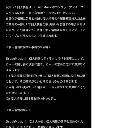
収集した個人情報は、BrushMusicのコンプライアンス・プ
ログラムに則り、厳正な管理下で安全に取り扱います。
当団体が信頼に足ると判断し個人情報の守秘義務を結んだ企業
に業務の一部として個人情報の取り扱いを委託する場合があり
ますが、この場合にも、皆様の個人情報は当社のコンプライア
ンス・プログラムのもとで保護されます。
＜個人情報に関する事項の公表等＞
BrushMusicは、個人情報に関する次に掲げる事項について、
ご本人の知り得る状態に置き、ご本人の求めに応じて遅滞なく
回答します。
(1) 個人情報の利用目的（但し、個人情報の保護に関する法律
において、その義務がないと規定されるものは除きます。
ご回答しない決定をした場合は、ご本人に対して遅滞なくその
旨を通知します。）
(2) 個人情報に関するお問い合わせ窓口
＜個人情報の開示＞
BrushMusicは、ご本人から、個人情報の開示を求められた
ときは、ご本人に対し、遅滞なく開示します。