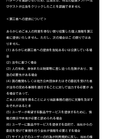
バターンを追跡しないため、広告主は、特定の登録メンバー及
びゲストが広告をクリックしたことを認識できません
＜第三者への提供について＞
あらかじめご本人の同意を得ない限り収集した個人情報を第三
者に提供いたしません。ただし、次の場合はこ の限りではあ
りません。
(1) あらかじめ第三者への提供を告知あるいは公表している場
合
(2) 法令に基づく場合
(3) 人の生命、身体または財産等に差し迫った危険があり、緊
急の必要性がある場合
(4) 国の機関もしくは地方公共団体またはその委託を受けた者
が法令の定める事務を遂行することに対して協力する必要が あ
る場合であって、
ご本人の同意を得ることにより当該事務の遂行に支障を及ぼす
おそれがあるとき
(5) ユーザーが希望する製品やサービスを提供するために、情
報の開示や共有が必要と認められる場合
(6) ユーザーに製品やサービスを提供する目的で、当社からの
委託を受けて業務を行う会社が情報を必要とする場合
(7) サイト上でのユーザーの行為が利用規約に反し、当社の権