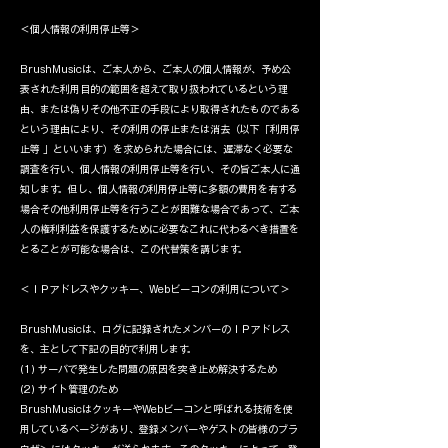
＜個人情報の利用停止等＞
BrushMusicは、ご本人から、ご本人の個人情報が、予め公
表された利用目的の範囲を超えて取り扱われているという理
由、または偽りその他不正の手段により取得されたものである
という理由により、その利用の停止または消去（以下「利用停
止等 」といいます）を求められた場合には、遅滞なく必要な
調査を行い、個人情報の利用停止等を行い、その旨ご本人に通
知します。但し、個人情報の利用停止等に多額の費用を有する
場合その他利用停止等を行うことが困難な場合であって、ご本
人の権利利益を保護するために必要なこれに代わるべき措置を
とることが可能な場合は、この代替策を講じます。
＜ＩＰアドレスやクッキー、Webビーコンの利用について＞
BrushMusicは、ログに記録されたメンバーのＩＰアドレス
を、主として下記の目的で利用します。
(1) サーバで発生した問題の原因を突き止め解決するため
(2) サイト管理のため
BrushMusicはクッキーやWebビーコンと呼ばれる技術を使
用しているページがあり、登録メンバーやゲストの皆様のブラ