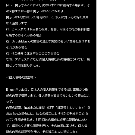
但し、開示することにより次のいずれかに該当する場合は、そ
の全部または一部を開示しないこともあり、
開示しない決定をした場合には、ご 本人に対しその旨を遅滞
なく通知します。
(1) ご本人または第三者の生命、身体、財産その他の権利利益
を害するおそれがある場合
(2) BrushMusicの業務の適正な実施に著しい支障を及ぼすお
それがある場合
(3) 他の法令に違反することとなる場合
なお、アクセスログなどの個人情報以外の情報については、原
則として開示致しません。
＜個人情報の訂正等＞
BrushMusicは、ご本人の個人情報をできるだけ正確かつ最
新の内容で管理します。個人情報が真実でないという理由によ
って、
内容の訂正、追加または削除（以下「訂正等」といいます）を
求められた場合には、法令の規定により特別の手続が定め ら
れている場合を除き、利用目的の達成に必要な範囲内におい
て、遅滞なく必要な調査を行い、その結果に基づき、個人情
報の内容の訂正等を行い、その旨ご本人に通知します