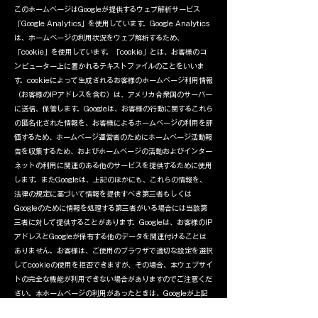
このホームページはGoogleが提供するウェブ解析サービス
「Google Analytics」を使用しています。Google Analytics
は、ホームページの利用状況をウェブ解析するため、
「cookie」を使用しています。「cookie」とは、お客様のコ
ンピューター上に置かれるテキストファイルのことをいいま
す。cookieによって生成されるお客様のホームページ利用情報
（お客様のIPアドレスを含む）は、アメリカ合衆国のサーバー
に送信、保管します。Googleは、お客様の行動に関するこれら
の匿名化された情報を、お客様によるホームページの利用を評
価するため、ホームページ運営者のためにホームページ活動報
告を収集するため、およびホームページの活動およびインター
ネットの利用に関連のある他のサービスを提供するために使用
します。またGoogleは、上記のほかにも、これらの情報を、
法律の規定に基づいて情報を提供すべき第三者もしくは
Googleのために情報を処理する第三者がいる場合には当該第
三者に対して提供することがあります。Googleは、お客様のIP
アドレスとGoogleが保有する他のデータを関連付けることは
ありません。お客様は、ご使用のブラウザで適切な設定を選択
してcookieの使用を拒否できますが、その場合、本ウェブサイ
トの完全な機能が利用できない場合がありますのでご注意くだ
さい。本ホームページの利用があったときは、Googleが上記
の方法および目的でお客様に関するデータを処理することにつ