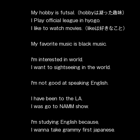
My hobby is futsal.（hobbyは凝った趣味）
I Play official league in hyogo.
I like to watch movies.（likeは好きなこと）
My favorite music is black music.
I'm interested in world.
I want to sightseeing in the world.
I'm not good at speaking English.
I have been to the LA.
I was go to NAMM show.
I'm studying English because, 
I wanna take grammy first japanese.