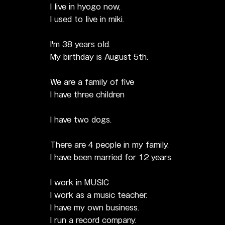
I live in hyogo now,
I used to live in miki.
I'm 38 years old.
My birthday is August 5th.
We are a family of five
I have three children
I have two dogs.
There are 4 people in my family.
I have been married for 12 years.
I work in MUSIC
I work as a music teacher.
I have my own business.
I run a record company.