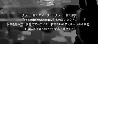
グラミー賞のエントリー、グラミー賞の運営
「RecordingAcademy」とのコンタクト、
​世界最新かつ、世界のアーティスト情報をいち早くキャッチ＆共有。
日本人初主要6部門での受賞を夢見て！
MUSIC PRODUCER ( BEAT MAKER &
MARKETER )
WELCOMEMAN
BRUSH MUSIC CEO OFFICIAL SITE