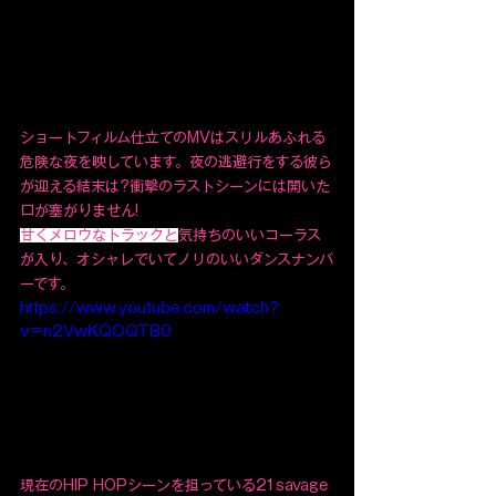
ショートフィルム仕立てのMVはスリルあふれる
危険な夜を映しています。夜の逃避行をする彼ら
が迎える結末は?衝撃のラストシーンには開いた
口が塞がりません!
甘くメロウなトラックと
気持ちのいいコーラス
が入り、オシャレでいてノリのいいダンスナンバ
ーです。
https://www.youtube.com/watch?
v=n2VwKQOQTB0
現在のHIP HOPシーンを担っている21savage