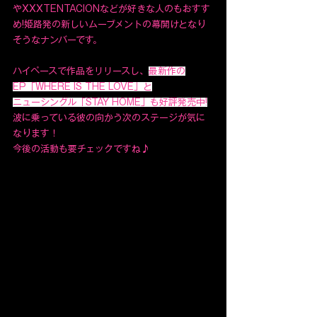
やXXXTENTACIONなどが好きな人のもおすす
め!姫路発の新しいムーブメントの幕開けとなり
そうなナンバーです。
ハイペースで作品をリリースし、
最新作の
EP「WHERE IS THE LOVE」と
ニューシングル「STAY HOME」も好評発売中!
波に乗っている彼の向かう次のステージが気に
なります！
今後の活動も要チェックですね♪