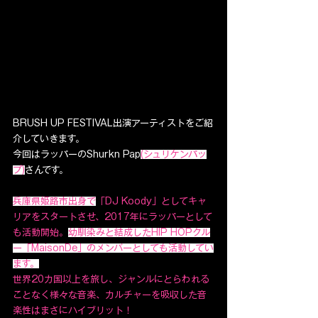
BRUSH UP FESTIVAL出演アーティストをご紹
介していきます。
今回はラッパーのShurkn Pap
(シュリケンパッ
プ)
さんです。
兵庫県姫路市出身で
「DJ Koody」としてキャ
リアをスタートさせ、2017年にラッパーとして
も活動開始。
幼馴染みと結成したHIP HOPクル
ー「MaisonDe」のメンバーとしても活動してい
ます。
世界20カ国以上を旅し、ジャンルにとらわれる
ことなく様々な音楽、カルチャーを吸収した音
楽性はまさにハイブリット！