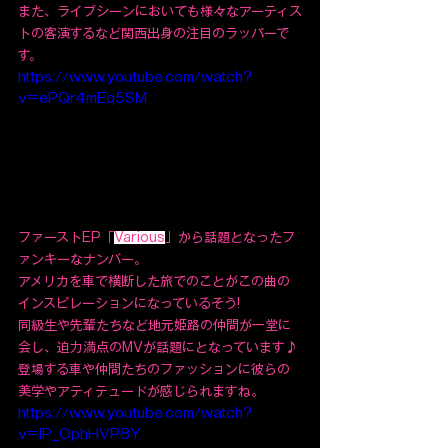
また、ライブシーンにおいても様々なアーティス
トの客演するなど関西出身の注目のラッパーで
す。
https://www.youtube.com/watch?
v=ePQr4mEq5SM
ファーストEP「
Various
」から話題となったフ
ァンキーなナンバー。
アメリカを車で横断した旅でのことがこの曲の
インスピレーションになっているそう!
同級生や先輩たちなど地元姫路の仲間が一堂に
会し、迫力満点のMVが話題にとなっています♪
登場する車や仲間たちのファッションに彼らの
美学やアティテュードが感じられますね。
https://www.youtube.com/watch?
v=IP_OphHVP8Y