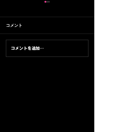
コメント
コメントを追加…
Stevie Wonder — 1974年
2027年グラミー
Album of the Year / Soul
進行中 — 日本
がポップの未来を照らし
者が確認すべき
た夜
ジュール