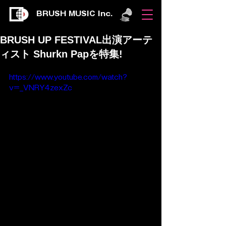
BRUSH MUSIC Inc.
BRUSH UP FESTIVAL出演アーテ
ィスト Shurkn Papを特集!
https://www.youtube.com/watch?
v=_VNRY4zexZc