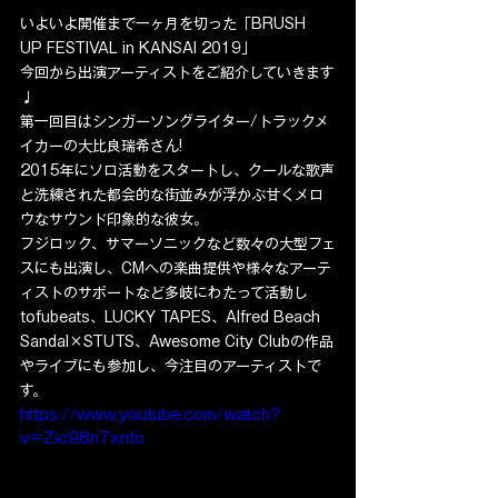
いよいよ開催まで一ヶ月を切った「BRUSH 
UP FESTIVAL in KANSAI 2019」
今回から出演アーティストをご紹介していきます
♩
第一回目はシンガーソングライター/トラックメ
イカーの大比良瑞希さん!
2015年にソロ活動をスタートし、クールな歌声
と洗練された都会的な街並みが浮かぶ甘くメロ
ウなサウンド印象的な彼女。
フジロック、サマーソニックなど数々の大型フェ
スにも出演し、CMへの楽曲提供や様々なアーテ
ィストのサポートなど多岐にわたって活動し
tofubeats、LUCKY TAPES、Alfred Beach 
Sandal×STUTS、Awesome City Clubの作品
やライブにも参加し、今注目のアーティストで
す。
https://www.youtube.com/watch?
v=Zic98n7xnfo