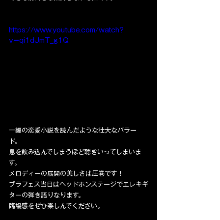
https://www.youtube.com/watch?
v=qi1dJmT_g1Q
一編の恋愛小説を読んだような壮大なバラー
ド。
息を飲み込んでしまうほど聴きいってしまいま
す。
メロディーの展開の美しさは圧巻です！
ブラフェス当日はヘッドホンステージでエレキギ
ターの弾き語りなります。
臨場感をぜひ楽しんでください。