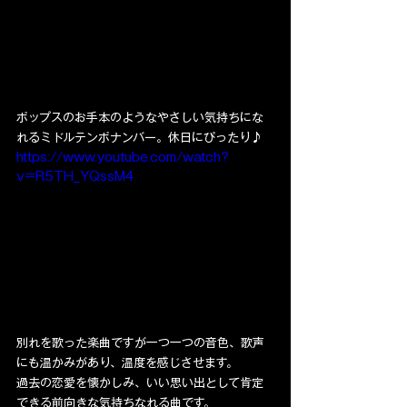
ポップスのお手本のようなやさしい気持ちにな
れるミドルテンポナンバー。休日にぴったり♪
https://www.youtube.com/watch?
v=R5TH_YQssM4
別れを歌った楽曲ですが一つ一つの音色、歌声
にも温かみがあり、温度を感じさせます。
過去の恋愛を懐かしみ、いい思い出として肯定
できる前向きな気持ちなれる曲です。