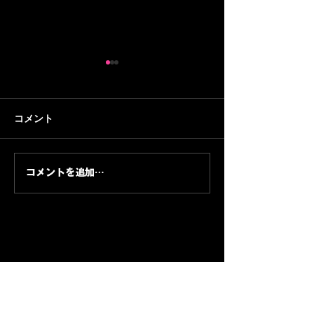
コメント
コメントを追加…
Stevie Wonder — 1974年
2027年グラミー
Album of the Year / Soul
進行中 — 日本
がポップの未来を照らし
者が確認すべき
た夜
ジュール