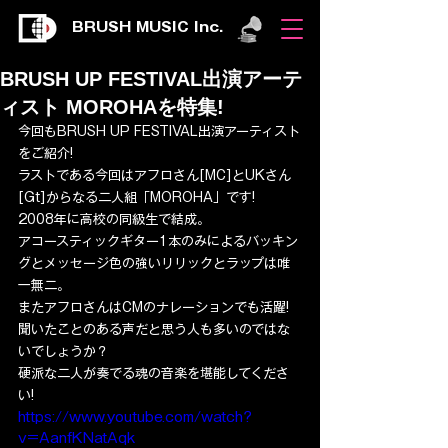
BRUSH MUSIC Inc.
BRUSH UP FESTIVAL出演アーテ
ィスト MOROHAを特集!
今回もBRUSH UP FESTIVAL出演アーティスト
をご紹介!
ラストである今回はアフロさん[MC]とUKさん
[Gt]からなる二人組「MOROHA」です!
2008年に高校の同級生で結成。
アコースティックギター1本のみによるバッキン
グとメッセージ色の強いリリックとラップは唯
一無二。
またアフロさんはCMのナレーションでも活躍!
聞いたことのある声だと思う人も多いのではな
いでしょうか？
硬派な二人が奏でる魂の音楽を堪能してくださ
い!
https://www.youtube.com/watch?
v=AanfKNatAqk