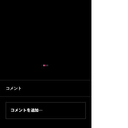
【30分トレーニング#2】
【30分トレーニ
初回はラダー・マーカ
家の納屋にトレ
ー・ベンチプレスを複合
スタジオを作るぞ
納屋のトレーニングスタジオ
音楽プロデューサ
コメント
的に！45歳おじさんフッ
歳おじさんフッ
が完成し、いよいよ初回のト
WELCOMEMAN
トサラーの挑戦
の挑戦
レーニング。ラダー・マーカ
ら身体を作り直す
ー・ベンチプレスを組み合わ
ズ。第1回はトレ
コメントを追加…
せて、アジリティと筋力の両
のものではなく、
方を30分で回します。
トレーニングスタ