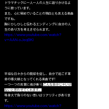
ドラマチックに一人一人の人生に語りかけるよ
うに歌っています。
また、心に秘めていることの独白とも言える楽曲
ですね。
胸にひしひしと伝わるエンディングに自分の人
生のあり方を考えさせられます。
https://www.youtube.com/watch?
v=AAN-oJeqBKI
平坦な日々からの脱却を促し、自分で起こす革
命の導火線となってくれる楽曲です!
一つ一つの言葉に魂が乗り,
こんな自分じゃいけ
ないと思わせてくれます。
等身大で偽りのない思いはリアリティがありま
す。
https://www.youtube.com/watch?