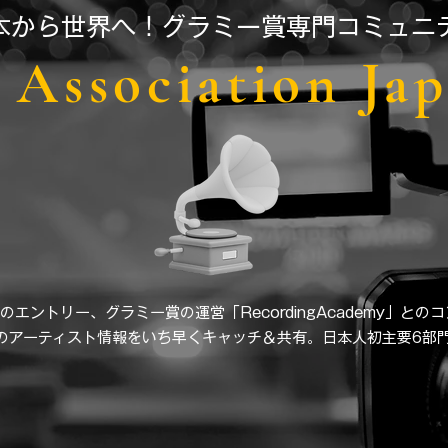
日本から世界へ！グラミー賞専門コミュニ
Association Ja
のエントリー、グラミー賞の運営「RecordingAcademy」との
界のアーティスト情報をいち早くキャッチ＆共有。日本人初主要6部