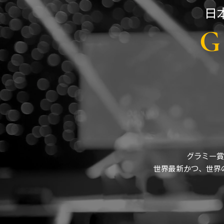
​
G 
グラミー賞
​世界最新かつ、世