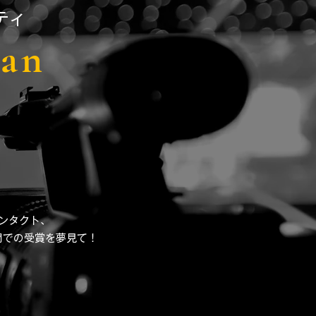
ティ
pan
コンタクト、
門での受賞を夢見て！