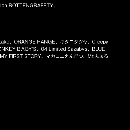
tion ROTTENGRAFFTY、
otake、ORANGE RANGE、キタニタツヤ、Creepy 
NKEY BΛBY’S、04 Limited Sazabys、BLUE 
MY FIRST STORY、マカロニえんぴつ、Mr.ふぉる