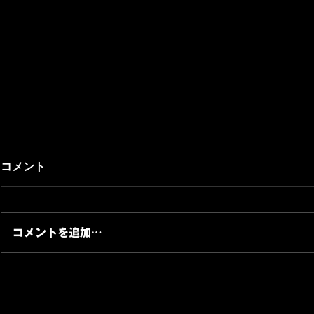
コメント
コメントを追加…
【EVENT】CAT IN THE
【EVENT
PARK-CATS 5th
ミー主催 
anniversary-@クリエイティ
イベント「BR