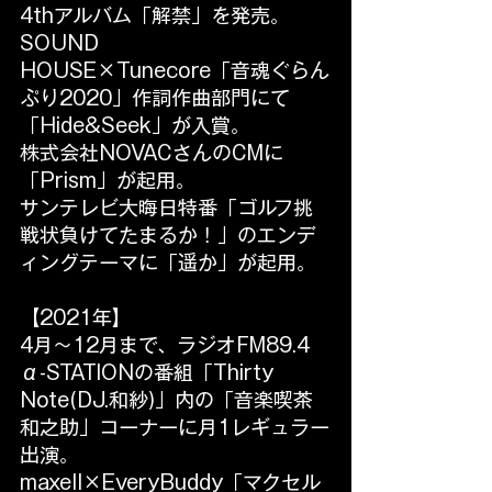
4thアルバム「解禁」を発売。
SOUND 
HOUSE×Tunecore「音魂ぐらん
ぷり2020」作詞作曲部門にて
「Hide&Seek」が入賞。
株式会社NOVACさんのCMに
「Prism」が起用。
サンテレビ大晦日特番「ゴルフ挑
戦状負けてたまるか！」のエンデ
ィングテーマに「遥か」が起用。
【2021年】
4月～12月まで、ラジオFM89.4 
α-STATIONの番組「Thirty 
Note(DJ.和紗)」内の「音楽喫茶
和之助」コーナーに月1レギュラー
出演。
maxell×EveryBuddy「マクセル