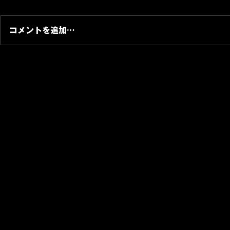
コメントを追加…
【BUSINESS】NiMOTVの配
【BUSIN
信者マネージメントとして業
ンド「 BRO
務提携
業務提携( 