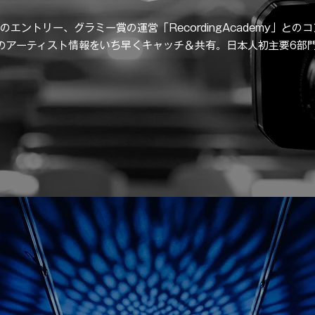
のエントリー、グラミー賞の運営「RecordingAcademy」との
界のアーティスト情報をいち早くキャッチ＆共有。日本人初主要6部