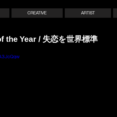
CREATIVE
ARTIST
 of the Year / 失恋を世界標準
DA3JcQqw