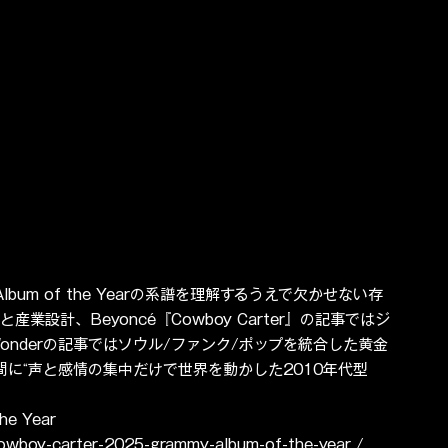
bum of the Yearの系譜を理解するうえで欠かせない存
と産業設計、Beyoncé『Cowboy Carter』の記事ではジ
Wonderの記事ではソウル/ファンク/ポップを統合した黄金
間に“声と感情の集中だけで世界を動かした2010年代型
e Year 
owboy-carter-2025-grammy-album-of-the-year / 