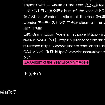
Taylor Swift — Album of the Year 史上最多4回 h
ーティスト歴史-完全版-album-of-the-year-史
録 / Stevie Wonder — Album of the Year 3作
wonder-アーティスト歴史-完全版-album-of-th
部作-全記録
出典: Grammy.com Adele artist page https://w
review: Adele『21』 https://pitchfork.com/rev
reference https://www.billboard.com/charts/b
GAJ メンバー登録: https://www.brushmusic.com/a
タグ：
GAJ
Album of the Year
GRAMMY
Adele
最新記事