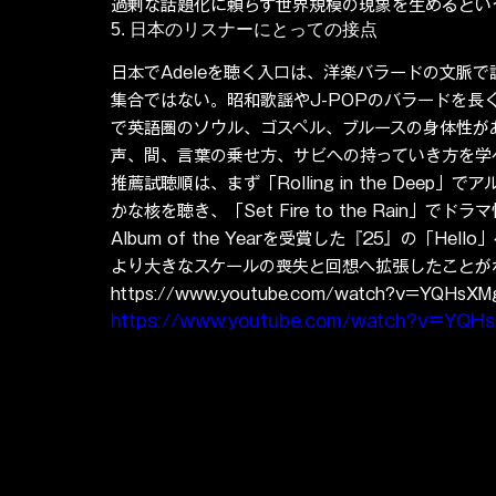
過剰な話題化に頼らず世界規模の現象を生めるとい
5. 日本のリスナーにとっての接点
日本でAdeleを聴く入口は、洋楽バラードの文脈
集合ではない。昭和歌謡やJ-POPのバラードを長
で英語圏のソウル、ゴスペル、ブルースの身体性が
声、間、言葉の乗せ方、サビへの持っていき方を学
推薦試聴順は、まず「Rolling in the Deep」
かな核を聴き、「Set Fire to the Rain
Album of the Yearを受賞した『25』の「H
より大きなスケールの喪失と回想へ拡張したことがわかる。関連
https://www.youtube.com/watch?v=YQHsXM
https://www.youtube.com/watch?v=YQH