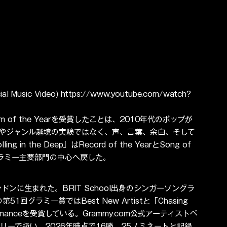
cial Music Video) https://www.youtube.com/watch?
m of the Yearを受賞したことは、2010年代のポップが
やジャンル越境の実験ではなく、声、言葉、余白、そして
the Deep』はRecord of the YearとSong of 
感をグラミー主要部門の中心へ戻した。
月5日、ロンドンに生まれた。BRIT School出身のシンガーソングラ
回グラミー賞ではBest New Artistと「Chasing 
Performanceを受賞している。Grammy.com公式アーティストペ
mのカテゴリーで扱い、2026年時点で16勝、25ノミネートと記録