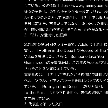
している。公式情報: https://www.grammy.com/art
彼女の強みは、派手なキャラクター設定よりも、歌
ル/ポップの才能として認識され、『21』では個
る形に変えた。声量だけではなく、歌い出しの抑制
が、聴く側に余白を残す。そこがAdeleを単なる
2. 『21』が受賞した経緯
2012年の第54回グラミー賞で、Adeleは『21』によりAlb
賞し、「Rolling in the Deep」でRecord of the Y
Videoを獲得した。さらに「Someone Like You」は
Grammy.comの受賞履歴は、この年のAdele
されたことを明確に示している。
重要なのは、『21』が“売れたから後追いで評価さ
ペル、ソウル、ピアノバラードを現代ポップのサイ
ていた。「Rolling in the Deep」は怒りと決別、「
to the Rain」はドラマ性を担う。感情の段
て完結していた。
3. 代表曲が作った入口