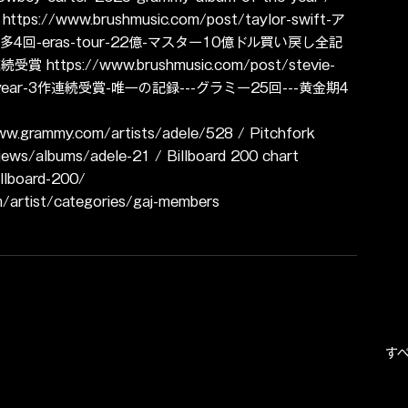
ttps://www.brushmusic.com/post/taylor-swift-ア
上最多4回-eras-tour-22億-マスター10億ドル買い戻し全記
連続受賞 https://www.brushmusic.com/post/stevie-
e-year-3作連続受賞-唯一の記録---グラミー25回---黄金期4
ww.grammy.com/artists/adele/528 / Pitchfork 
iews/albums/adele-21 / Billboard 200 chart 
illboard-200/
rtist/categories/gaj-members
す