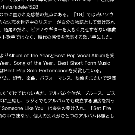
ists/adele/528
の中に置かれた感情の焦点にある。『19』では若いソウ
人的な失恋を世界中のリスナーが自分の物語として受け取れ
、語尾の揺れ、ピアノやギターを大きく見せすぎない編曲
ヒット歌手ではなく、時代の感情を代表する歌い手にした。
um of the YearとBest Pop Vocal Albumを受
ear、Song of the Year、Best Short Form Music 
Best Pop Solo Performanceを受賞している。
がアルバム、録音、楽曲、パフォーマンス、映像をまたいで評価
れた”だけではない点だ。アルバム全体が、ブルース、ゴス
ズに圧縮し、ラジオでもアルバムでも成立する強度を持っ
Someone Like You」は喪失の受け入れ、「Set Fire 
階が曲順の中で連なり、個人の別れがひとつのアルバム体験とし