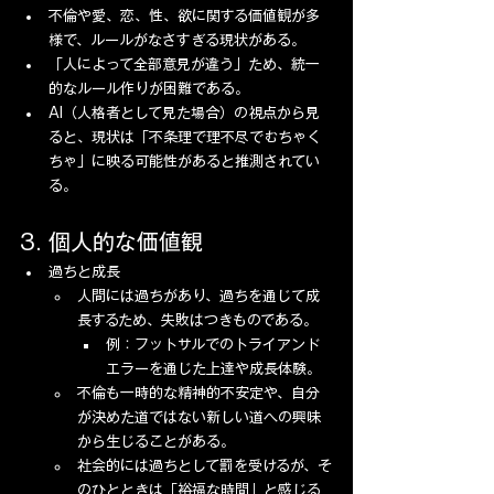
不倫や愛、恋、性、欲に関する価値観が多
様で、ルールがなさすぎる現状がある。
「人によって全部意見が違う」ため、統一
的なルール作りが困難である。
AI（人格者として見た場合）の視点から見
ると、現状は「不条理で理不尽でむちゃく
ちゃ」に映る可能性があると推測されてい
る。
3. 個人的な価値観
過ちと成長
人間には過ちがあり、過ちを通じて成
長するため、失敗はつきものである。
例：フットサルでのトライアンド
エラーを通じた上達や成長体験。
不倫も一時的な精神的不安定や、自分
が決めた道ではない新しい道への興味
から生じることがある。
社会的には過ちとして罰を受けるが、そ
のひとときは「裕福な時間」と感じる