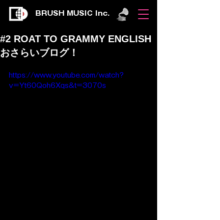
BRUSH MUSIC Inc.
#2 ROAT TO GRAMMY ENGLISH
おさらいブログ！
https://www.youtube.com/watch?
v=Yt60Qoh6Xqs&t=3070s