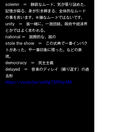
solemn　＝　静寂なムード、気が張り詰めた、
記憶が蘇る、身が引き締まる、全体的なムード
の事を言います。※嫌なムードではないです。
unity　＝　皆一緒に。一致団結。政府や経済界
とかではよく言われる。
national ＝　国際的な、国の
stole the show　＝　この式典で一番インパク
トがあった。や一番印象に残った。などの表
現。
democracy　＝　民主主義
delayed　＝　音楽のディレイ（繰り返す）の過
去形
https://youtu.be/ue6g7SPSyAM