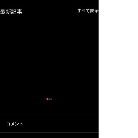
すべて表示
最新記事
【30分トレーニング#2】
【30分トレーニ
初回はラダー・マーカ
家の納屋にトレ
ー・ベンチプレスを複合
スタジオを作るぞ
納屋のトレーニングスタジオ
音楽プロデューサ
コメント
的に！45歳おじさんフッ
歳おじさんフッ
が完成し、いよいよ初回のト
WELCOMEMAN
トサラーの挑戦
の挑戦