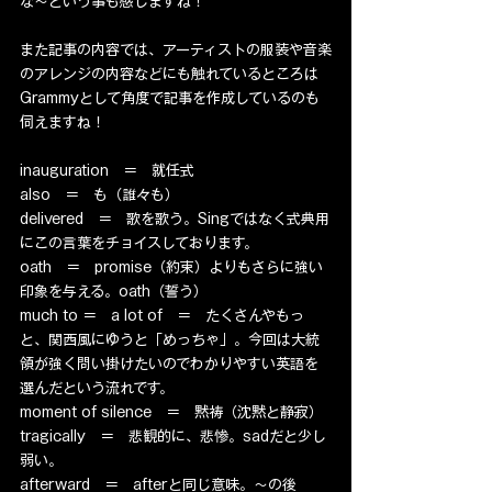
な〜という事も感じますね！
また記事の内容では、アーティストの服装や音楽
のアレンジの内容などにも触れているところは
Grammyとして角度で記事を作成しているのも
伺えますね！
inauguration　＝　就任式
also　＝　も（誰々も）
delivered　＝　歌を歌う。Singではなく式典用
にこの言葉をチョイスしております。
oath　＝　promise（約束）よりもさらに強い
印象を与える。oath（誓う）
much to ＝　a lot of　＝　たくさんやもっ
と、関西風にゆうと「めっちゃ」。今回は大統
領が強く問い掛けたいのでわかりやすい英語を
選んだという流れです。
moment of silence　＝　黙祷（沈黙と静寂）
tragically　＝　悲観的に、悲惨。sadだと少し
弱い。
afterward　＝　afterと同じ意味。〜の後