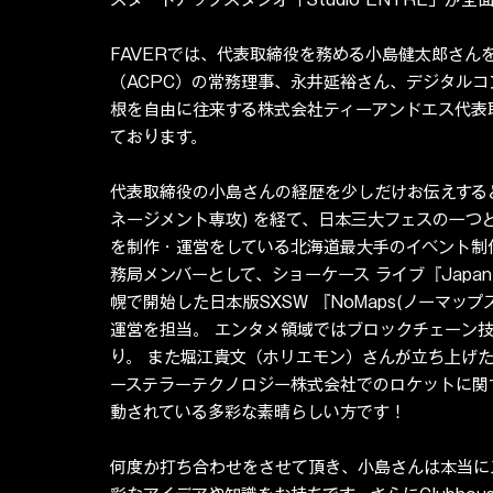
FAVERでは、代表取締役を務める小島健太郎さん
（ACPC）の常務理事、永井延裕さん、デジタルコ
根を自由に往来する株式会社ティーアンドエス代表
ております。  
代表取締役の小島さんの経歴を少しだけお伝えすると、
ネージメント専攻) を経て、日本三大フェスの一つとして
を制作・運営をしている北海道最大手のイベント制作
務局メンバーとして、ショーケース ライブ『Japan N
幌で開始した日本版SXSW 『NoMaps(ノーマッ
運営を担当。 エンタメ領域ではブロックチェーン技
り。 また堀江貴文（ホリエモン）さんが立ち上げ
ーステラーテクノロジー株式会社でのロケットに関
動されている多彩な素晴らしい方です！
何度か打ち合わせをさせて頂き、小島さんは本当に