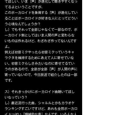
てほしい、いま『声』が進化して聴きやすくなっ
てるよということですが、
このボーカロイドを象徴する『声』が進化してい
ることはボーカロイドが好きな人にとってどうい
う心境なんでしょうか？
し）でもそれって全部じゃなくて一部なので、ボ
ーカロイド側としてはいま人間の声と変わらな
いものは作れるけど、わざわざ作ってないんです
よ。
例えば初音ミクやったら初音ミクっていうキャ
ラクタを維持するためにあえて人に寄せていな
い。初音ミクらしさみたいなのに寄せてるてい
うのがあるので、全部が全部『声』が人間の声に
寄っていないので、今日放送で紹介したのは一部
です。
ス）それきっかけにボーカロイド曲聴いてほし
いなっていう？
し）最近流行った曲、シャルルとかもカラオケ
ランキングすごいですけど、あれも全然ボーカロ
イドっぽい『機械的な声』なんです。いろんな人