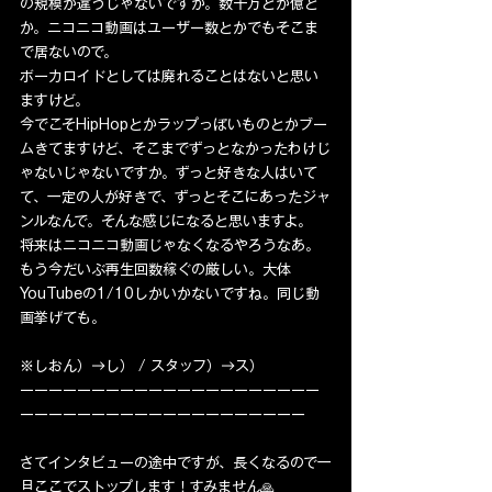
の規模が違うじゃないですか。数千万とか億と
か。ニコニコ動画はユーザー数とかでもそこま
で居ないので。
ボーカロイドとしては廃れることはないと思い
ますけど。
今でこそHipHopとかラップっぽいものとかブー
ムきてますけど、そこまでずっとなかったわけじ
ゃないじゃないですか。ずっと好きな人はいて
て、一定の人が好きで、ずっとそこにあったジャ
ンルなんで。そんな感じになると思いますよ。
将来はニコニコ動画じゃなくなるやろうなあ。
もう今だいぶ再生回数稼ぐの厳しい。大体
YouTubeの1/10しかいかないですね。同じ動
画挙げても。
※しおん）→し） / スタッフ）→ス）
ーーーーーーーーーーーーーーーーーーーーー
ーーーーーーーーーーーーーーーーーーーー
さてインタビューの途中ですが、長くなるので一
旦ここでストップします！すみません🙏