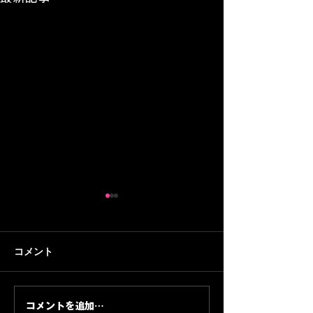
コメント
コメントを追加…
プレスキットの科学｜音
AI投資フェーズ