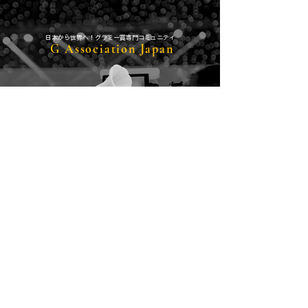
​日本から世界へ！グラミー賞専門コミュニティ
G Association Japan
グラミー賞のエントリー、グラミー賞の運営
「RecordingAcademy」とのコンタクト、
​世界最新かつ、世界のアーティスト情報をいち早くキャッチ＆共有。
日本人初主要6部門での受賞を夢見て！
MUSIC PRODUCER ( BEAT MAKER &
MARKETER )
WELCOMEMAN