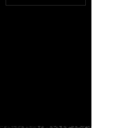
源完成後に必ず揃える宣
存戦略｜テクノ
伝物一式｜音楽ビジネス
給自足のハイブ
研究所
WELCOMEMA
マネージメント