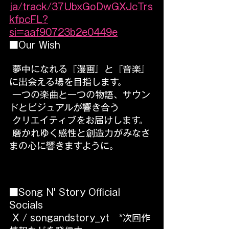
ja/track/37UbxGoDwGXJcTrs
kfpcFL?
si=aaf90723b2e0449e
■Our Wish
 夢中になれる『漫画』と『音楽』
に出会える場を目指します。
 一つの楽曲と一つの物語、サウン
ドとビジュアルが響き合う
 クリエイティブをお届けします。
 磨かれゆく感性と創造力がみなさ
まの心に響きますように。
■Song N' Story Official 
Socials
 X / songandstory_yt   *次回作