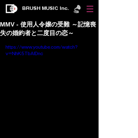
BRUSH MUSIC Inc.
MMV - 使用人令嬢の受難 ～記憶喪
失の婚約者と二度目の恋～
https://www.youtube.com/watch?
v=NhK5TbAlDnc