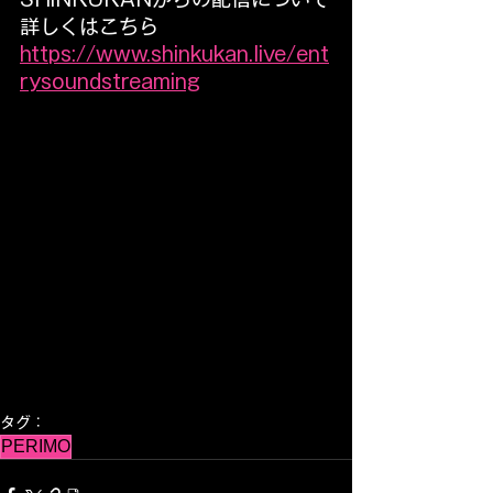
詳しくはこちら
https://www.shinkukan.live/ent
rysoundstreaming
タグ：
PERIMO