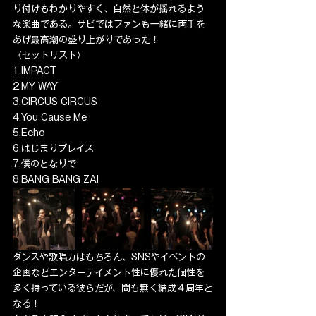
り付けもわかりやすく、自然と体が揺れるよう
な楽曲である。サビではファンも一緒に両手を
あげ最高潮の盛り上がりであった！
〈セットリスト〉
1.IMPACT
2.MY WAY
3.CIRCUS CIRCUS
4.You Cause Me
5.Echo
6.はじまりプレイス
7.僕のとなりで
8.BANG BANG ZAI
ダンスや歌唱力はもちろん、SNSやイベントの
企画などエンターテイメント性に優れた個性を
多く持っている彼らだが、間も無く結成４周年と
なる！