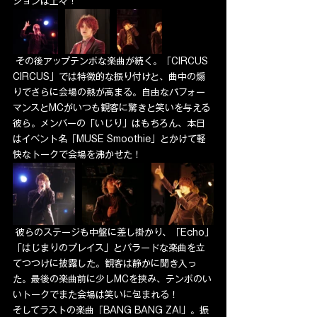
ションは上々！
 その後アップテンポな楽曲が続く。「CIRCUS 
CIRCUS」では特徴的な振り付けと、曲中の煽
りでさらに会場の熱が高まる。自由なパフォー
マンスとMCがいつも観客に驚きと笑いを与える
彼ら。メンバーの「いじり」はもちろん、本日
はイベント名「MUSE Smoothie」とかけて軽
快なトークで会場を沸かせた！
 彼らのステージも中盤に差し掛かり、「Echo」
「はじまりのプレイス」とバラードな楽曲を立
てつつけに披露した。観客は静かに聞き入っ
た。最後の楽曲前に少しMCを挟み、テンポのい
いトークでまた会場は笑いに包まれる！
そしてラストの楽曲「BANG BANG ZAI」。振