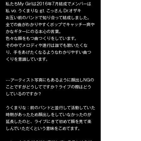
私たちMy Girlは2016年7月結成でメンバーは
私 vo. うくまりな gt. こっさん Dr.オザキ
お互い前のバンドで知り合って結成しました。
全ての曲がわかりやすくポップでキャッチー爽や
かなギターにのる本心の言葉。
色々な顔をもつ曲つくりをしています。
その中でメロディや進行は誰でも歌いたくな
り、手をあげたくなるようなわかりやすい曲つ
くりを意識しています。
---アーティスト写真にもあるように顔出しNGの
ことですがどうしてですか？ライブの際はどう
しているのですか？
うくまりな：前のバンドと並行して活動していた
時期があったため顔出しをしていなかったのが
延長したのと、ライブにきて初めて顔を見て楽
しんでいただくという意味をこめてます。