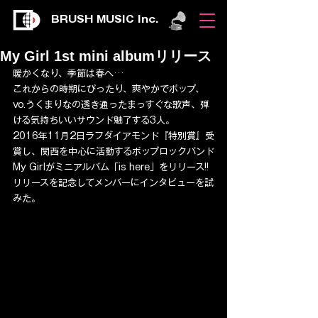
BRUSH MUSIC Inc.
My Girl 1st mini albumリリース
暖かくなり、季節は春へ…
これからの時期にぴったり、爽やかでポップ、
vo.うくまりなの透き通ったまっすぐな歌声、弾
ける気持ちいいサウンド魅了する3人。
2016年11月2日ラフダイアモンド『特別賞』受
賞し、関西を中心に活動するポップロックバンド
My Girlがミニアルバム「is here」をリリース!!
リリースを記念してメンバーにインタビューを試
みた。