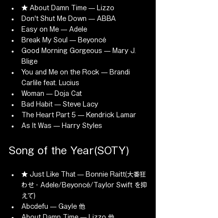
★ About Damn Time — Lizzo
Don't Shut Me Down — ABBA
Easy on Me — Adele
Break My Soul — Beyoncé
Good Morning Gorgeous — Mary J. 
Blige
You and Me on the Rock — Brandi 
Carlile feat. Lucius
Woman — Doja Cat
Bad Habit — Steve Lacy
The Heart Part 5 — Kendrick Lamar
As It Was — Harry Styles
Song of the Year(SOTY)
★ Just Like That — Bonnie Raitt(大番狂
わせ・Adele/Beyoncé/Taylor Swift を抑
えて)
Abcdefu — Gayle 他
About Damn Time — Lizzo 他