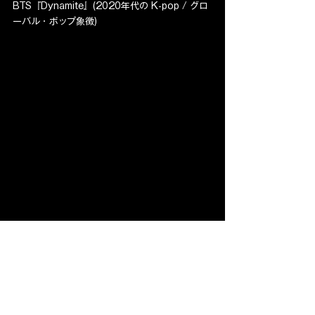
BTS『Dynamite』(2020年代の K-pop / グロ
ーバル・ポップ象徴)
すべて表示
最新記事