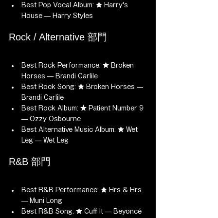
Best Pop Vocal Album: ★ Harry's 
House — Harry Styles
Rock / Alternative 部門
Best Rock Performance: ★ Broken 
Horses — Brandi Carlile
Best Rock Song: ★ Broken Horses — 
Brandi Carlile
Best Rock Album: ★ Patient Number 9 
— Ozzy Osbourne
Best Alternative Music Album: ★ Wet 
Leg — Wet Leg
R&B 部門
Best R&B Performance: ★ Hrs & Hrs 
— Muni Long
Best R&B Song: ★ Cuff It — Beyoncé