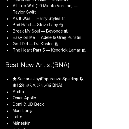
All Too Well (10 Minute Version) — 
Taylor Swift
As It Was — Harry Styles 他
Bad Habit — Steve Lacy 他
Break My Soul — Beyoncé 他
Easy on Me — Adele & Greg Kurstin
God Did — DJ Khaled 他
The Heart Part 5 — Kendrick Lamar 他
Best New Artist(BNA)
★ Samara Joy(Esperanza Spalding 以
来12年ぶりのジャズ系 BNA)
Anitta
Omar Apollo
Domi & JD Beck
Muni Long
Latto
Måneskin