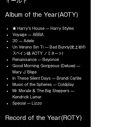
ィールド
Album of the Year(AOTY)
★ Harry's House — Harry Styles
Voyage — ABBA
30 — Adele
Un Verano Sin Ti — Bad Bunny(史上初の
スペイン語 AOTY ノミネート)
Renaissance — Beyoncé
Good Morning Gorgeous (Deluxe) — 
Mary J. Blige
In These Silent Days — Brandi Carlile
Music of the Spheres — Coldplay
Mr. Morale & The Big Steppers — 
Kendrick Lamar
Special — Lizzo
Record of the Year(ROTY)