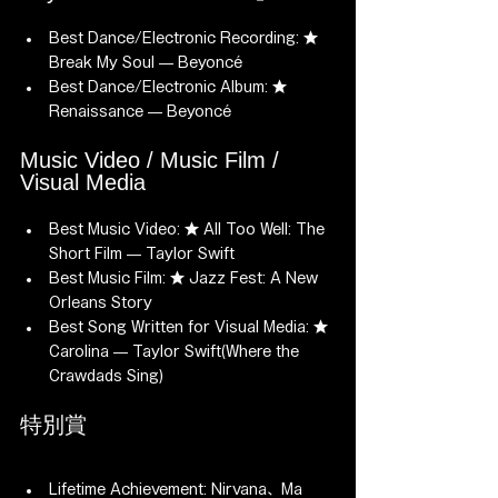
Best Dance/Electronic Recording: ★ 
Break My Soul — Beyoncé
Best Dance/Electronic Album: ★ 
Renaissance — Beyoncé
Music Video / Music Film / 
Visual Media
Best Music Video: ★ All Too Well: The 
Short Film — Taylor Swift
Best Music Film: ★ Jazz Fest: A New 
Orleans Story
Best Song Written for Visual Media: ★ 
Carolina — Taylor Swift(Where the 
Crawdads Sing)
特別賞
Lifetime Achievement: Nirvana、Ma 