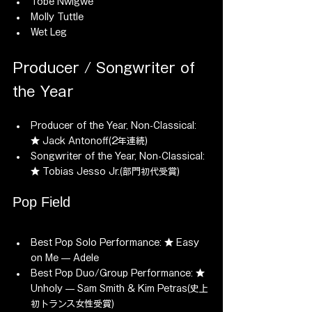
Tobe Nwigwe
Molly Tuttle
Wet Leg
Producer / Songwriter of 
the Year
Producer of the Year, Non-Classical: 
★ Jack Antonoff(2年連続)
Songwriter of the Year, Non-Classical: 
★ Tobias Jesso Jr.(部門初代受賞)
Pop Field
Best Pop Solo Performance: ★ Easy 
on Me — Adele
Best Pop Duo/Group Performance: ★ 
Unholy — Sam Smith & Kim Petras(史上
初トランス女性受賞)