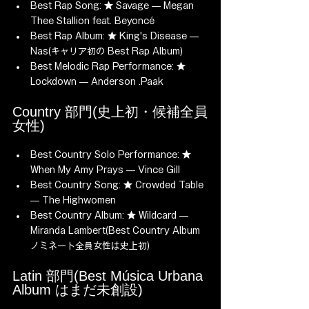
Best Rap Song: ★ Savage — Megan 
Thee Stallion feat. Beyoncé
Best Rap Album: ★ King's Disease — 
Nas(キャリア初の Best Rap Album)
Best Melodic Rap Performance: ★ 
Lockdown — Anderson .Paak
Country 部門(史上初・候補全員
女性)
Best Country Solo Performance: ★ 
When My Amy Prays — Vince Gill
Best Country Song: ★ Crowded Table 
— The Highwomen
Best Country Album: ★ Wildcard — 
Miranda Lambert(Best Country Album 
ノミネート全員女性は史上初)
Latin 部門(Best Música Urbana 
Album はまだ未創設)