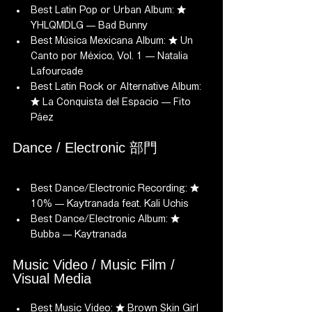
Best Latin Pop or Urban Album: ★ 
YHLQMDLG — Bad Bunny
Best Música Mexicana Album: ★ Un 
Canto por México, Vol. 1 — Natalia 
Lafourcade
Best Latin Rock or Alternative Album: 
★ La Conquista del Espacio — Fito 
Páez
Dance / Electronic 部門
Best Dance/Electronic Recording: ★ 
10% — Kaytranada feat. Kali Uchis
Best Dance/Electronic Album: ★ 
Bubba — Kaytranada
Music Video / Music Film / 
Visual Media
Best Music Video: ★ Brown Skin Girl 