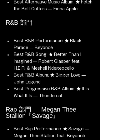
Best Alternative Music Album: ★ Fetch 
the Bolt Cutters — Fiona Apple
R&B 部門
Best R&B Performance: ★ Black 
Parade — Beyoncé
Best R&B Song: ★ Better Than I 
Imagined — Robert Glasper feat. 
H.E.R. & Meshell Ndegeocello
Best R&B Album: ★ Bigger Love — 
John Legend
Best Progressive R&B Album: ★ It Is 
What It Is — Thundercat
Rap 部門 — Megan Thee 
Stallion『Savage』
Best Rap Performance: ★ Savage — 
Megan Thee Stallion feat. Beyoncé