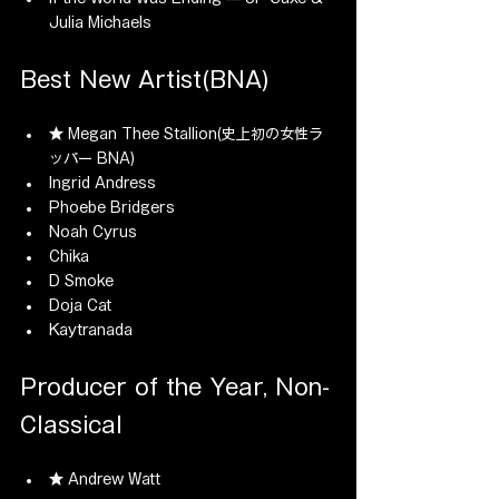
Julia Michaels
Best New Artist(BNA)
★ Megan Thee Stallion(史上初の女性ラ
ッパー BNA)
Ingrid Andress
Phoebe Bridgers
Noah Cyrus
Chika
D Smoke
Doja Cat
Kaytranada
Producer of the Year, Non-
Classical
★ Andrew Watt