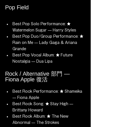
Pop Field
Best Pop Solo Performance: ★ 
Watermelon Sugar — Harry Styles
Best Pop Duo/Group Performance: ★ 
Rain on Me — Lady Gaga & Ariana 
Grande
Best Pop Vocal Album: ★ Future 
Nostalgia — Dua Lipa
Rock / Alternative 部門 — 
Fiona Apple 復活
Best Rock Performance: ★ Shameika 
— Fiona Apple
Best Rock Song: ★ Stay High — 
Brittany Howard
Best Rock Album: ★ The New 
Abnormal — The Strokes