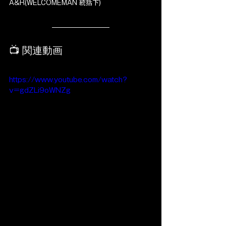
A&R(WELCOMEMAN 統括下)
📺 関連動画
https://www.youtube.com/watch?
v=gdZLi9oWNZg