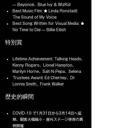
— Beyoncé、Blue Ivy & WizKid
Best Music Film: ★ Linda Ronstadt: 
The Sound of My Voice
Best Song Written for Visual Media: ★ 
No Time to Die — Billie Eilish
特別賞
Lifetime Achievement: Talking Heads、
Kenny Rogers、Lionel Hampton、
Marilyn Horne、Salt-N-Pepa、Selena
Trustees Award: Ed Cherney、Dr. 
Lonnie Smith、Frank Walker
歴史的瞬間
COVID-19 で1月31日から3月14日へ延
期、観客大幅縮小・屋外ステージ併用の異
例開催