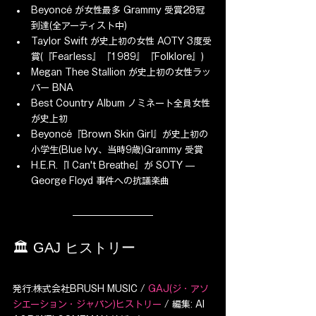
Beyoncé が女性最多 Grammy 受賞28冠
到達(全アーティスト中)
Taylor Swift が史上初の女性 AOTY 3度受
賞(『Fearless』『1989』『Folklore』)
Megan Thee Stallion が史上初の女性ラッ
パー BNA
Best Country Album ノミネート全員女性
が史上初
Beyoncé『Brown Skin Girl』が史上初の
小学生(Blue Ivy、当時9歳)Grammy 受賞
H.E.R.『I Can't Breathe』が SOTY — 
George Floyd 事件への抗議楽曲
🏛️ GAJ ヒストリー
発行:株式会社BRUSH MUSIC / 
GAJ(ジ・アソ
シエーション・ジャパン)ヒストリー
 / 編集: AI 