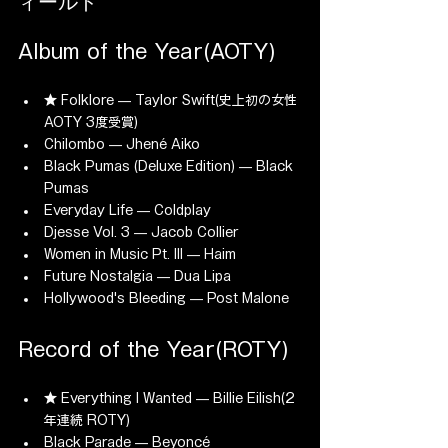
ィールド
Album of the Year(AOTY)
★ Folklore — Taylor Swift(史上初の女性 
AOTY 3度受賞)
Chilombo — Jhené Aiko
Black Pumas (Deluxe Edition) — Black 
Pumas
Everyday Life — Coldplay
Djesse Vol. 3 — Jacob Collier
Women in Music Pt. III — Haim
Future Nostalgia — Dua Lipa
Hollywood's Bleeding — Post Malone
Record of the Year(ROTY)
★ Everything I Wanted — Billie Eilish(2
年連続 ROTY)
Black Parade — Beyoncé