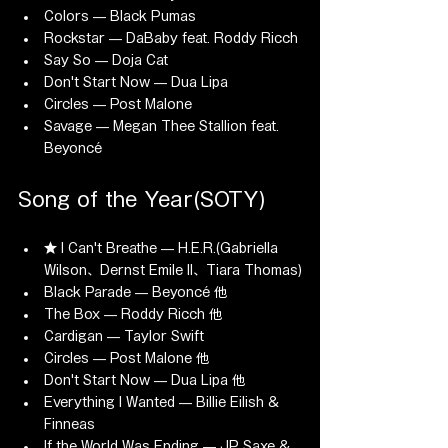
Colors — Black Pumas
Rockstar — DaBaby feat. Roddy Ricch
Say So — Doja Cat
Don't Start Now — Dua Lipa
Circles — Post Malone
Savage — Megan Thee Stallion feat. 
Beyoncé
Song of the Year(SOTY)
★ I Can't Breathe — H.E.R.(Gabriella 
Wilson、Dernst Emile II、Tiara Thomas)
Black Parade — Beyoncé 他
The Box — Roddy Ricch 他
Cardigan — Taylor Swift
Circles — Post Malone 他
Don't Start Now — Dua Lipa 他
Everything I Wanted — Billie Eilish & 
Finneas
If the World Was Ending — JP Saxe & 