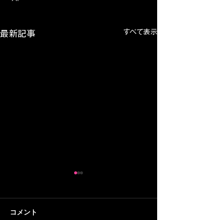
すべて表示
最新記事
【30分トレーニング#2】
【30分トレーニ
初回はラダー・マーカ
家の納屋にトレ
ー・ベンチプレスを複合
スタジオを作るぞ
納屋のトレーニングスタジオ
音楽プロデューサ
コメント
的に！45歳おじさんフッ
歳おじさんフッ