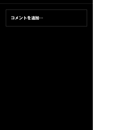
が完成し、いよいよ初回のト
WELCOMEMAN
トサラーの挑戦
の挑戦
レーニング。ラダー・マーカ
ら身体を作り直す
ー・ベンチプレスを組み合わ
ズ。第1回はトレ
コメントを追加…
せて、アジリティと筋力の両
のものではなく、
方を30分で回します。
トレーニングスタ
ところから始めま