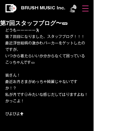
BRUSH MUSIC Inc.
第7回スタッフブログ〜🥒
どうもーーーーー🕺
第７回目になりました、スタッフブログ！！！
最近浮世絵柄の激かわパーカーをゲットしたの
ですが、
いつから着たらいいか分からなくて困っている
こっちゃんです🥒
皆さん！
最近お月さまがめっちゃ綺麗じゃないです
か！？
私が月です🌝みたいな感じだしてはりますよね！
かっこよ！
ぴよぴよ🐥