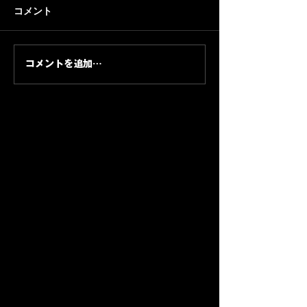
コメント
コメントを追加…
【 EVENT】カンテレ「音
【EVENT】京
エモン」 ×FM OH!
ス「 Belief」
PRESENTS LINE LIVE新
営サポート by
人発掘オーディション
アカデミー