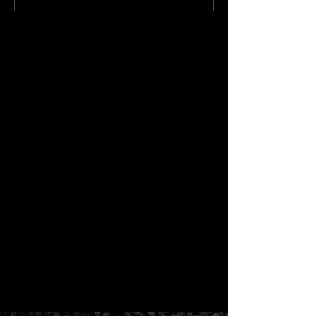
ン：Brush Music Inc.が
Album of the Y
大阪市で提供するサービ
さがポップの中
ス
た夜