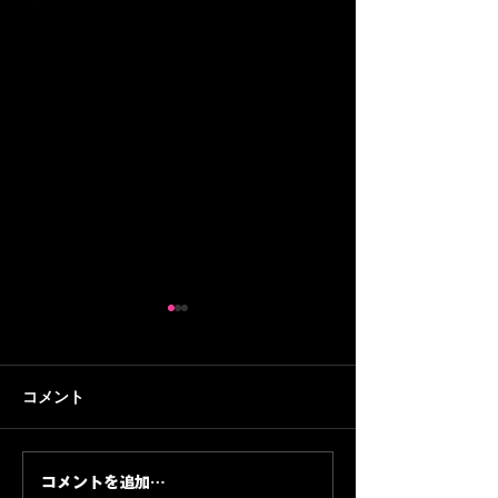
コメント
コメントを追加…
大阪音楽プロモーショ
Billie Eilish —