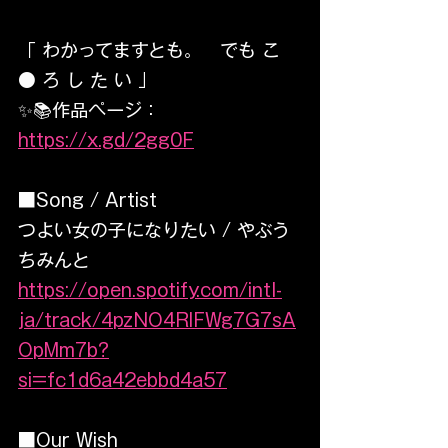
「 わかってますとも。　でも こ 
● ろ し た い 」
✨📚作品ページ：
https://x.gd/2gg0F
■Song / Artist   
つよい女の子になりたい / やぶう
ちみんと
https://open.spotify.com/intl-
ja/track/4pzNO4RIFWg7G7sA
OpMm7b?
si=fc1d6a42ebbd4a57
■Our Wish