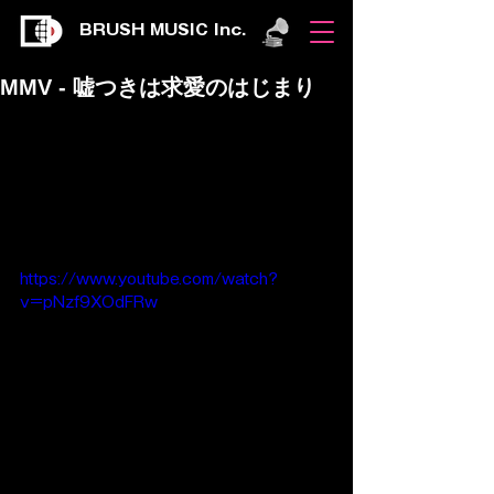
BRUSH MUSIC Inc.
MMV - 嘘つきは求愛のはじまり
https://www.youtube.com/watch?
v=pNzf9XOdFRw