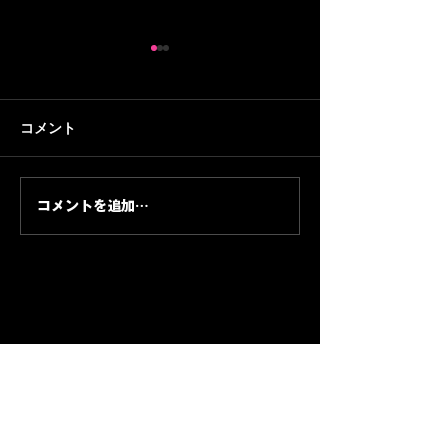
コメント
コメントを追加…
『ファントム・ラポール -
古性優作×峰竜太
Intermezzo-』30秒PV制
像 編集実績｜BR
MUSIC
作｜NTTソルマーレ