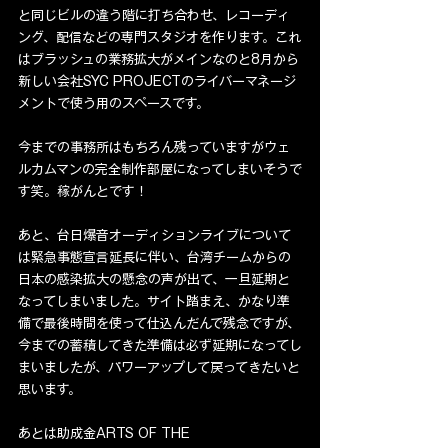
と同じビルの違う階に打ち合わせ、レコーディ
ング、配信などの専門スタジオを作ります。これ
はブラッシュの業務拡大がメインなのと8月から
新しい会社SYC PROJECTのライバーマネージ
メントで使う用のスペースです。
今までの事務所はもちろん残っていますがウェ
ルカムマンの完全制作部屋になってしまいそうで
す笑。稼がんとです！
あと、台日爆音オーディションライブについて
は緊急事態宣言延長に伴い、台湾チームからの
日本の感染拡大の懸念の声が出て、一旦延期と
なってしまいました。サイト踏まえ、かなり準
備で最後時間を使って仕込んだんで残念ですが、
今までの蓄積してきた準備は必ず延期になってし
まいましたが、パワーアップして戻ってきたいと
思います。
あとは助成金ARTS OF THE 