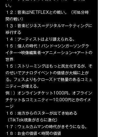
い。
１２：音楽はNETFLEXとの戦い。（可処分時
間の戦い）
１３：音楽ビジネス＝デジタルマーケティングに
移行する
１４：アーティストはより讃えられる。
１５：個人の時代！バンド→シンガーソングラ
イター→映像編集者→アニメーション→アートの
世界
１５：ストリーミングはもっと民主化するが、そ
のせいでアナログイベントの価値が大幅に上が
る。フェスよりもクローズドで熱量のあるコミュ
ニティーが増える。
例：）オンラインチケット1000円、オフライン
チケット＆コミュニティー10,000円とかのイメ
ージ
１６：地方からのスターが出てき始める
（TikTok現象がさらに激化）
１７：ウェルカムマンの時代がきそうになる。
１８：お金の価値＜時間の価値