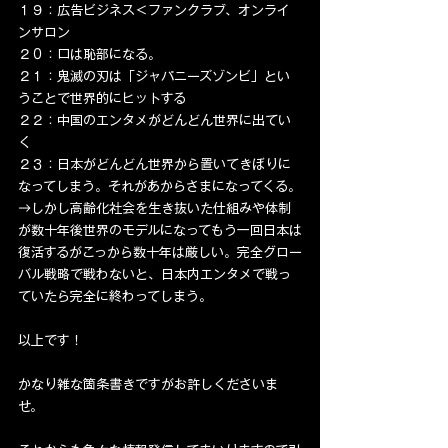
１９：広告ビジネス＜ファンクラブ、オンライ
ンサロン
２０：口は恥部になる。
２１：鬼滅の刃は「ジャパニーズゾンビ」とい
うことで世界的にヒットする
２２：中国のエンタメがどんどん世界に出てい
く
２３：日本がどんどん世界から置いてきぼりに
なってしまう。それがあからさまになってくる。
→しかし高齢化社会を生き抜いた仕組みや体制
が数十年後世界のモデルになってもう一回日本は
復活するがこっから数十年は厳しい。完全グロー
バル戦略で戦わないと、日本内エンタメで戦っ
ていたら完全に終わってしまう。
以上です！
かなり雑な箇条書きですがお許しくださいま
せ。