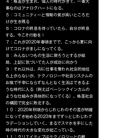
４：格差が生まれ、個人の時代がきて、一番大
事なのはアナログハートになる。
５：コミュニティーと情報の質が高いところだ
けが生き残る
６：コロナの終息を待っていたら、自分が終息
する。今こそ行動を！
７：これが2020年春頃までで、こっから夏に向
けてコロナがましになってくる。
８：みんないつもの生活に戻ろうとするが結
局、上記に気づいてた人が成功に向かう
９：それ以外は、AIに仕事を奪われ社会的地位
も上がらないが、テクノロジーや社会システムの
お陰で不幸にならずなんとなく生活はできるよ
うな時代に入る（例えばベーシックインカムの
ような仕組みが具体的になってくる）。格差社会
の構図で完全に敗北する。
１０：2020年秋頃からじわじわのその差が明確
になってき始める2023年までずっとじわじわグ
ラデーションしていく。まるでスマホを手にした
時の時代の大きな変化が起こっている。
１１：クリエイティブはテクノロジーとの戦