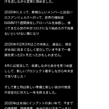
汗を流しながら変革に務めました。
2020年に入って、素晴らしいメンバーと出会い
ロスアンジェルスへ行って、世界の機材店
NAMMで1週間滞在しグローバルを体感し、帰
ってきたら世の中がコロナになり始めたので自粛
ないといけない事になり
2020年の2月3月はこの未来と、過去と、現在
が本当に目まぐるしく変化していき今まで一番
頭を使った2ヶ月だったかもしれません。
4月には復活して、自粛しながら自分を見つめ直
しして、新しいプロジェクト着手しながら年末ま
で走りました！
そして夏と秋は新しい準備と新しい自分の発信
の安定化に尽力し一年を終えました。
2020年は本当にインプットの多い年で、今まで
の価値観、評価基準、自分の在り方をごっそり