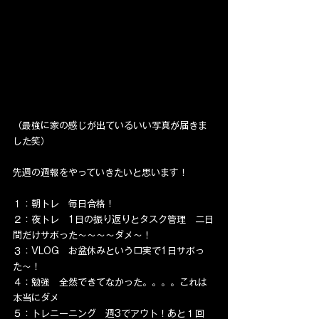
（最強に家の感じが出ているいい写真が届きま
した笑）
先週の週報をやっていきたいと思います！
１：朝トレ　毎日合格！
２：夜トレ　1日の振り返りとタスク管理　二日
間だけサボった〜〜〜〜ダメ〜！
３：VLOG　お盆休みという口実で1日サボっ
た〜！
４：勉強　全然できてなかった。。。。これは
本当にダメ
５：トレニーニング　週3でアウト！あと１回