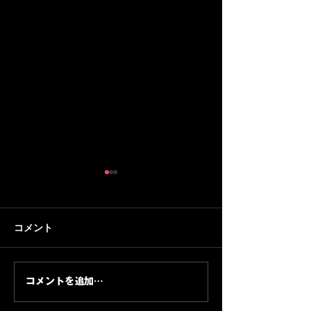
コメント
コメントを追加…
プレスキットの科学｜音
AI投資フェーズ
源完成後に必ず揃える宣
存戦略｜テクノ