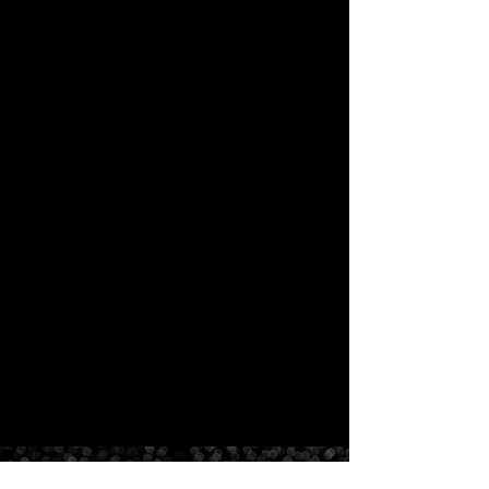
伝物一式｜音楽ビジネス
給自足のハイブ
研究所
WELCOMEMA
マネージメント