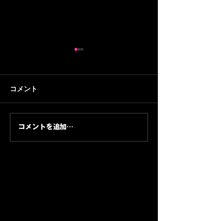
【30分トレーニング#2】
【30分トレーニ
初回はラダー・マーカ
家の納屋にトレ
ー・ベンチプレスを複合
スタジオを作るぞ
納屋のトレーニングスタジオ
音楽プロデューサ
コメント
的に！45歳おじさんフッ
歳おじさんフッ
が完成し、いよいよ初回のト
WELCOMEMAN
トサラーの挑戦
の挑戦
レーニング。ラダー・マーカ
ら身体を作り直す
ー・ベンチプレスを組み合わ
ズ。第1回はトレ
コメントを追加…
せて、アジリティと筋力の両
のものではなく、
方を30分で回します。
トレーニングスタ
ところから始めま