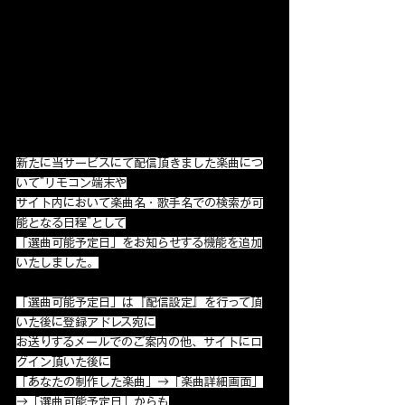
新たに当サービスにて配信頂きました楽曲につ
いて”リモコン端末や
サイト内において楽曲名・歌手名での検索が可
能となる日程”として
「選曲可能予定日」をお知らせする機能を追加
いたしました。
「選曲可能予定日」は『配信設定』を行って頂
いた後に登録アドレス宛に
お送りするメールでのご案内の他、サイトにロ
グイン頂いた後に
「あなたの制作した楽曲」→「楽曲詳細画面」
→「選曲可能予定日」からも