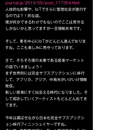
journal.jp/2019/09/post_117354.html
人体的な影響や、IoTでさらに管理社会が進行す
るのでは？！的な話。
僕が何かできるわけでもないのでここは見守る
しかないかと思ってますが一旦情報共有です。
そして、車を中心にIoTがどんどん進んでおりま
すね。ここも楽しみに見守っております。
さて、そろそろ僕の本業である音楽マーケット
の話でいきましょう！
まず世界的には完全サブスプリクションに移行
して、アフリカ、アジア、中南米がいけいけ情報
発信。
新しい音楽にすぐ出会える時代になりました。そ
して成功していくアーティストもどんどん出てき
てます。
今年は遅ばせながら日本も完全サブスプリクシ
ョン移行フィニッシュイヤーですね。