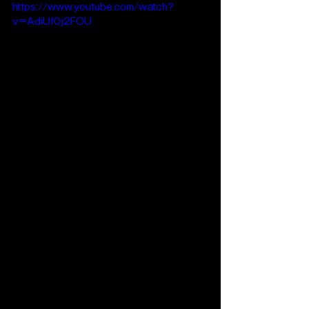
https://www.youtube.com/watch?
v=AdiUf0j2FOU