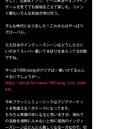
そして、生配信アプリ、ゲーム実況やオンライン
ゲームを見てても国境をこえて楽しむ。コメン
ト欄もいろんな言語が飛び交う。
そんな時代になりました！これからはやっぱり
グローバル。
ただ日本のインディーズシーンはどうしたらい
いのか？スーパー置いてきぼりを食らってる状態
ですね。
やっぱり88risingがアジアは一番いけてるんじ
ゃないでしょうか〜。
https://block.fm/news/88rising_tour_mem
ber_
今年ブラッシュミュージックはアジアマーケッ
トを見据える！がテーマになってます。
もちろん準備の年になると思いますが、海外で
の活動を視野に入れないと特に関西のインディ
ーズシーンはどんどん難しくなる一方なので、切