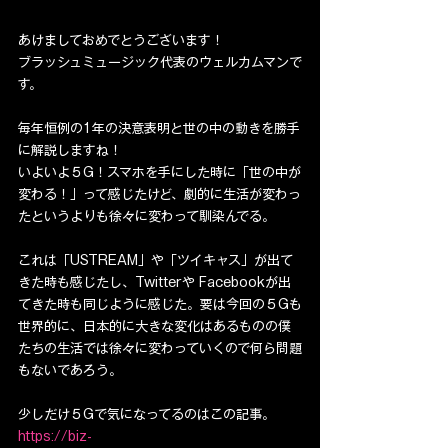
あけましておめでとうございます！
ブラッシュミュージック代表のウェルカムマンで
す。
毎年恒例の1年の決意表明と世の中の動きを勝手
に解説しますね！
いよいよ５G！スマホを手にした時に「世の中が
変わる！」って感じたけど、劇的に生活が変わっ
たというよりも徐々に変わって馴染んでる。
これは「USTREAM」や「ツイキャス」が出て
きた時も感じたし、Twitterや Facebookが出
てきた時も同じように感じた。要は今回の５Gも
世界的に、日本的に大きな変化はあるものの僕
たちの生活では徐々に変わっていくので何ら問題
もないであろう。
少しだけ５Gで気になってるのはこの記事。
https://biz-