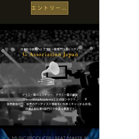
エントリーフォーム
​日本から世界へ！グラミー賞専門コミュニティ
G Association Japan
グラミー賞のエントリー、グラミー賞の運営
「RecordingAcademy」とのコンタクト、
​世界最新かつ、世界のアーティスト情報をいち早くキャッチ＆共有。
日本人初主要6部門での受賞を夢見て！