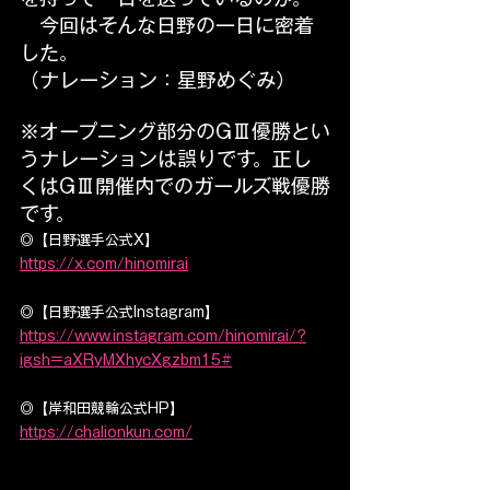
　今回はそんな日野の一日に密着
した。
（ナレーション：星野めぐみ）
※オープニング部分のGⅢ優勝とい
うナレーションは誤りです。正し
くはGⅢ開催内でのガールズ戦優勝
です。
◎【日野選手公式X】
https://x.com/hinomirai
◎【日野選手公式Instagram】
https://www.instagram.com/hinomirai/?
igsh=aXRyMXhycXgzbm15#
◎【岸和田競輪公式HP】
https://chalionkun.com/