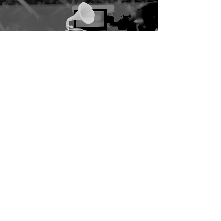
グラミー賞のエントリー、グラミー賞の運営
「RecordingAcademy」とのコンタクト、
​世界最新かつ、世界のアーティスト情報をいち早くキャッチ＆共有。
日本人初主要6部門での受賞を夢見て！
MUSIC PRODUCER ( BEAT MAKER &
MARKETER )
WELCOMEMAN
BRUSH MUSIC CEO OFFICIAL SITE