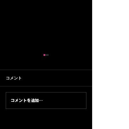
コメント
コメントを追加…
『ファントム・ラポール -
古性優作×峰竜太
Intermezzo-』30秒PV制
像 編集実績｜BR
MUSIC
作｜NTTソルマーレ