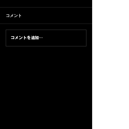
コメント
BRUSH UP FES
コメントを追加…
MAGIC HOUR オープニ
PRESENTS [
ングアクト募集!
COLLABORATI
EVENT ]チケ