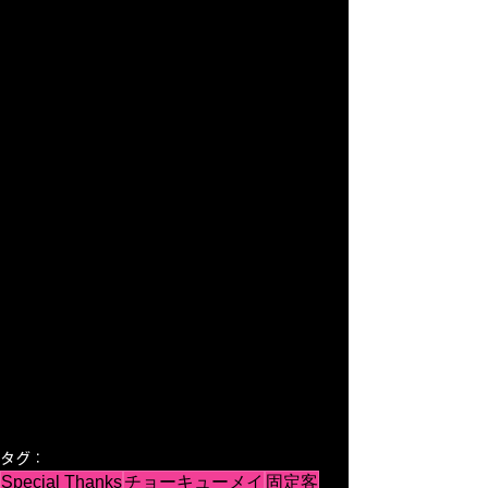
タグ：
Special Thanks
チョーキューメイ
固定客