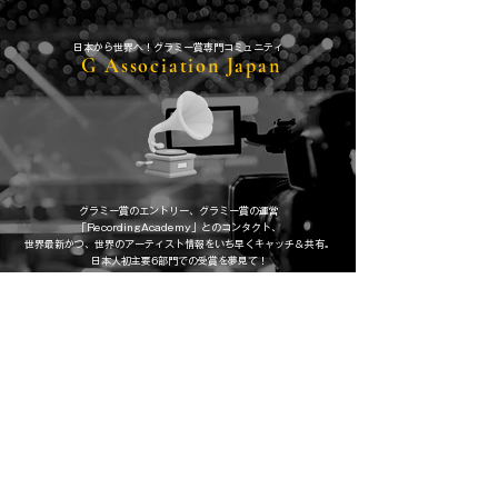
​日本から世界へ！グラミー賞専門コミュニティ
G Association Japan
グラミー賞のエントリー、グラミー賞の運営
「RecordingAcademy」とのコンタクト、
​世界最新かつ、世界のアーティスト情報をいち早くキャッチ＆共有。
日本人初主要6部門での受賞を夢見て！
MUSIC PRODUCER ( BEAT MAKER &
MARKETER )
WELCOMEMAN