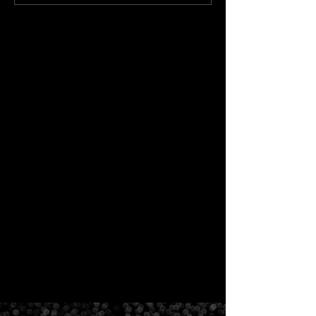
FESTIVAL Closing」イベ
「OUROSONGS 
ント運営
PARK」イベン
作＆運営