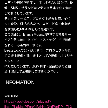
ロディや展開を過度に主張しすぎない設計で、
映
像・SNS・ブランドコンテンツ用途
を強く意識
して制作しています。
テック系サービス、プロダクト紹介動画、イベ
ント映像、SNS広告など、
スピード感・未来感
を演出したいBGM
として最適です。
この楽曲は、Brush Musicが運営する音源サー
ビス**Beatstock（ビートストック）**で提供
されている楽曲の一例です。
Beatstockでは・商用利用・プロジェクト単位
での楽曲提供・独占楽曲としての提供／オリジナ
ルリリース
に対応しています。BGM制作・楽曲提供のご相
談はDMにてお気軽にご連絡ください。
INFOMATION
YouTube  
https://youtube.com/playlist?
list=PLaMebPFcsYdBdrKoQYtFVsPP_jTLX