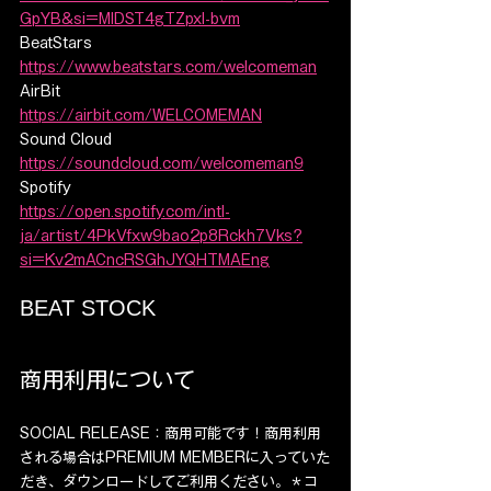
GpYB&si=MlDST4gTZpxl-bvm
BeatStars  
https://www.beatstars.com/welcomeman
AirBit  
https://airbit.com/WELCOMEMAN
Sound Cloud  
https://soundcloud.com/welcomeman9
Spotify  
https://open.spotify.com/intl-
ja/artist/4PkVfxw9bao2p8Rckh7Vks?
si=Kv2mACncRSGhJYQHTMAEng
BEAT STOCK
商用利用について
SOCIAL RELEASE：商用可能です！商用利用
される場合はPREMIUM MEMBERに入っていた
だき、ダウンロードしてご利用ください。＊コ