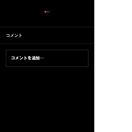
【30分トレーニング#2】
【30分トレーニ
初回はラダー・マーカ
家の納屋にトレ
ー・ベンチプレスを複合
スタジオを作るぞ
納屋のトレーニングスタジオ
音楽プロデューサ
コメント
的に！45歳おじさんフッ
歳おじさんフッ
が完成し、いよいよ初回のト
WELCOMEMAN
トサラーの挑戦
の挑戦
レーニング。ラダー・マーカ
ら身体を作り直す
ー・ベンチプレスを組み合わ
ズ。第1回はトレ
コメントを追加…
せて、アジリティと筋力の両
のものではなく、
方を30分で回します。
トレーニングスタ
ところから始めま