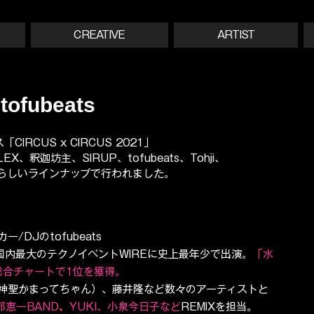
CREATIVE
ARTIST
tofubeats
RCUS x CIRCUS 2021」
LEX、釈迦坊主、SIRUP、tofubeats、Tohji、
いう素晴らしいラインナップで行われました。
DJのtofubeats
内最大のテクノイベントWIREに史上最年少で出演。
「水
グル総合チャートで1位を獲得。
神聖かまってちゃん）、藤井隆など数々のアーティストと
部恵一
BAND
、
YUKI、小泉今日子など
REMIXを担当。