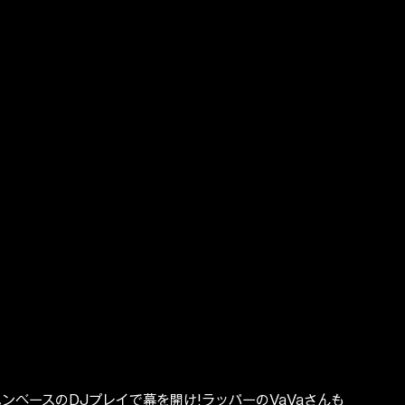
ではドラムンベースのDJプレイで幕を開け!ラッパーのVaVaさんも