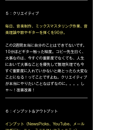
５：クリエイティブ
毎日、音楽制作、ミックスマスタリング作業、音
楽理論や歌やギターを弾くを90分。
この2週間本当に自分のことはできてないです。
10分ほどギター触った程度。コビー先生曰く、
大事なのは、今すぐの重要度でなくても、人生
において大事なことを優先して無理矢理でも今
すぐ重要度に入れていかないと歳とったら大変な
ことになる！ってことですよね。クリエイティブ
が本当にやりたいことなはずなのに。。。。し
ゃ〜！改善改善！
６：インプット＆アウトプット
インプット（NewsPicks、YouTube、メール