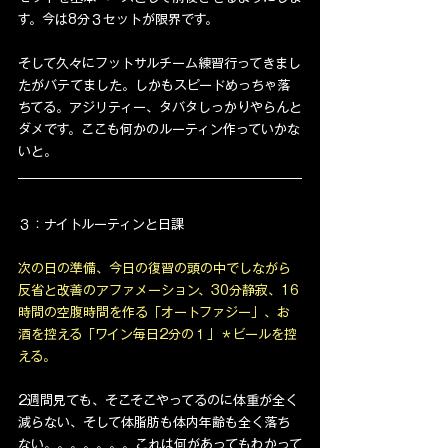
す。今は8分３セットが限界です。
そして久々にフットサルチーム練習行ってきまし
たがバテてました。しかもスピードめっちゃ落
ちてる。アジリティー、タバタしっかりやらんと
ダメです。ここも何かのルーティン作っていかな
いと。
３：ナイトルーティンと日課
次の日の準備、今日の復習の頭の中でしながら
反省と改善のアファメーション、30分静寂、16
時間の空腹時間を作る「オートファジー」、お
酒を控える「ワイン毎日2分の１」＊ビールを控
える。
2週間見ても、そこそこやってるのに体重が全く
減らない、そして体脂肪も体内年齢も全く落ち
ない。。。。。。。これは何があってもわかって