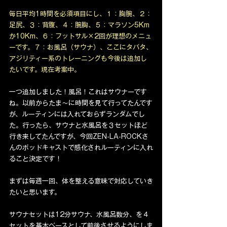
毎日平均1時間を必須項目にし、１：胸腕、２：
足尻、３：背腹、４：腕胸、５：マラソン5Km
か10Km、６：フットサル×2回が理想のメニュ
ーです。７：お風呂（サウナ）、ここにタバタ、
アジリティー系のトレーニングも今後は追加し
たいです。現在考案中。
一つ追加しました！風呂！これはサウナーです
ね。以前からたま〜に時間を見て行ってたんです
が、ルーティンには入れておらずランダムでし
た。行ったら、サウナと水風呂を３セットほど
行き来してたんですが、今回ZEN-LA-ROCKさ
んのポッドキャストで感化されルーティンに入れ
ること決定です！
まずは毎週一回、体を整える意味で対応していき
たいと思います。
サウナセットは12分サウナ、水風呂数分、を４
セットを基本ベースとして前後させるようにしま