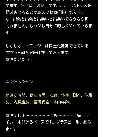
てます。答えは「お酒」です。。。。ストレスを
軽減させることが最大のお酒抑制になります
が、出張と出張と出会いと出会いでなかなか抑
えれません。もう少し自分に厳しくやっていきま
す。
しかしオートファジーは固定化ほぼできている
ので毎日朝と昼飯は抜けております。
お酒だけだっ！
４：体スキャン
起きた時間、寝た時間、検温、体重、BMI、体脂
肪、内臓脂肪、基礎代謝、体内年齢。
お酒でしょ〜〜〜〜〜〜！も〜〜〜〜！毎日ワ
イン一本開けるペースです。プラスビール。あら
ま〜。