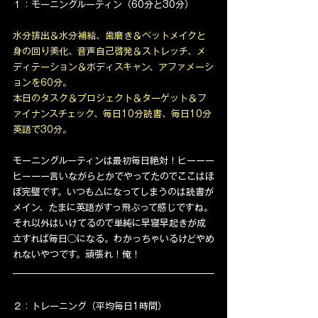
１：モーニングルーティン（60分と30分）
水分排出＆水分補給、歯磨き＆ベットメイクと
身の回り美化、音声自己啓発＆ストレッチ、メ
ディテーション＆ボディスキャン、アファメーシ
ョンを60分。
本日のタスク＆プロジェクト＆ターゲット＆フ
ァイナンスチェック、毎日10分読書、毎日10分
英語で30分。
モーニングルーティンは最初毎日絶対！ヒーーー
ヒーーー言いながらとかでやってたのでここはほ
ぼ完璧です。いつも△になってしまうのは読書が
メイン、たまに英語がすっ飛ぶって感じですね。
それ以外はいけてるので単純に早寝早起きが成
立すれば毎日◯になる。わかっちゃいるけどやめ
れないやつです。頑張れ！俺！
２：トレーニング（平均毎日1時間）