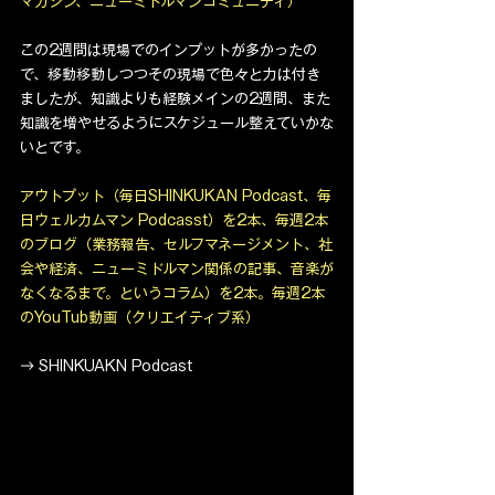
マガジン、ニューミドルマンコミュニティ）
この2週間は現場でのインプットが多かったの
で、移動移動しつつその現場で色々と力は付き
ましたが、知識よりも経験メインの2週間、また
知識を増やせるようにスケジュール整えていかな
いとです。
アウトプット（毎日SHINKUKAN Podcast、毎
日ウェルカムマン Podcasst）を2本、毎週2本
のブログ（業務報告、セルフマネージメント、社
会や経済、ニューミドルマン関係の記事、音楽が
なくなるまで。というコラム）を2本。毎週2本
のYouTub動画（クリエイティブ系）
→ SHINKUAKN Podcast