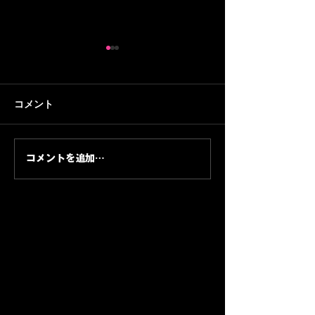
コメント
Soft Light Future —
Amapiano Urba
コメントを追加…
Urban Amapiano Radio
Beats & Produc
Edit、夜明け前のソフト
Series 2本目、
な未来へ
省グルーヴ