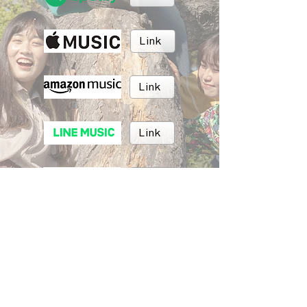
Link
Link
Link
Link
Link
BRUSH MUSIC
Inc.