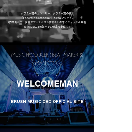
グラミー賞のエントリー、グラミー賞の運営
「RecordingAcademy」とのコンタクト、
​世界最新かつ、世界のアーティスト情報をいち早くキャッチ＆共有。
日本人初主要6部門での受賞を夢見て！
MUSIC PRODUCER ( BEAT MAKER &
MARKETER )
WELCOMEMAN
BRUSH MUSIC CEO OFFICIAL SITE