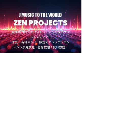
J MUSIC TO THE WORLD
ZEN PROJECTS
音楽専門のライブストリーミング＆チケッ
ト＆メディア！
また、有料メンバー限定でオリジナルコン
テンツが見放題！聴き放題！使い放題！
LOG IN
BRUSH MUSIC STUDIO
STUDIO 203
/
STUDIO 402
ABOUT COMPANY