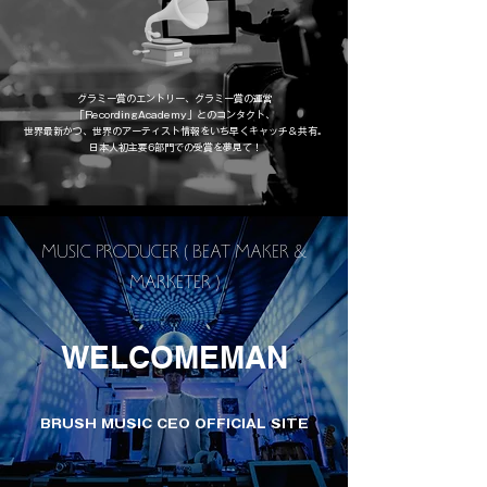
グラミー賞のエントリー、グラミー賞の運営
「RecordingAcademy」とのコンタクト、
​世界最新かつ、世界のアーティスト情報をいち早くキャッチ＆共有。
日本人初主要6部門での受賞を夢見て！
MUSIC PRODUCER ( BEAT MAKER &
MARKETER )
WELCOMEMAN
BRUSH MUSIC CEO OFFICIAL SITE