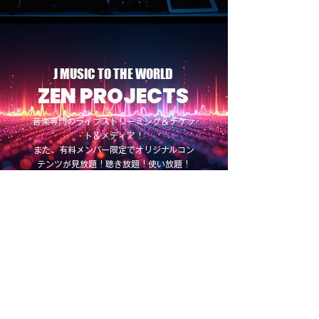
J MUSIC TO THE WORLD
ZEN PROJECTS
音楽専門のライブストリーミング＆チケッ
ト＆メディア！
また、有料メンバー限定でオリジナルコン
テンツが見放題！聴き放題！使い放題！
LOG IN
BRUSH MUSIC STUDIO
STUDIO 203
/
STUDIO 402