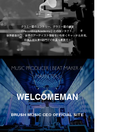
グラミー賞のエントリー、グラミー賞の運営
「RecordingAcademy」とのコンタクト、
​世界最新かつ、世界のアーティスト情報をいち早くキャッチ＆共有。
日本人初主要6部門での受賞を夢見て！
MUSIC PRODUCER ( BEAT MAKER &
MARKETER )
WELCOMEMAN
BRUSH MUSIC CEO OFFICIAL SITE