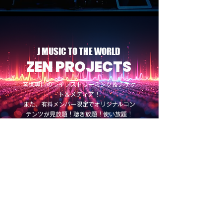
J MUSIC TO THE WORLD
ZEN PROJECTS
音楽専門のライブストリーミング＆チケッ
ト＆メディア！
また、有料メンバー限定でオリジナルコン
テンツが見放題！聴き放題！使い放題！
LOG IN
BRUSH MUSIC STUDIO
STUDIO 203
/
STUDIO 402