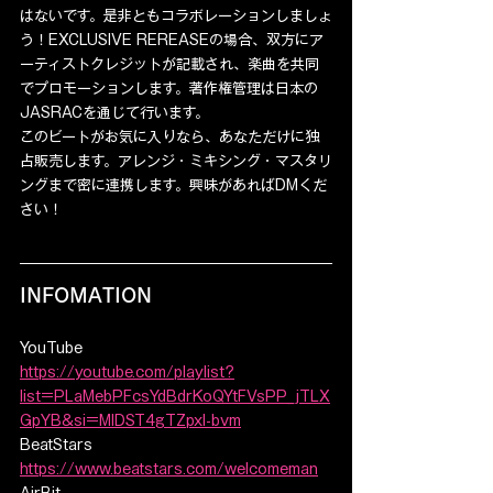
はないです。是非ともコラボレーションしましょ
う！EXCLUSIVE REREASEの場合、双方にア
ーティストクレジットが記載され、楽曲を共同
でプロモーションします。著作権管理は日本の
JASRACを通じて行います。
このビートがお気に入りなら、あなただけに独
占販売します。アレンジ・ミキシング・マスタリ
ングまで密に連携します。興味があればDMくだ
さい！
INFOMATION
YouTube
https://youtube.com/playlist?
list=PLaMebPFcsYdBdrKoQYtFVsPP_jTLX
GpYB&si=MlDST4gTZpxl-bvm
BeatStars
https://www.beatstars.com/welcomeman