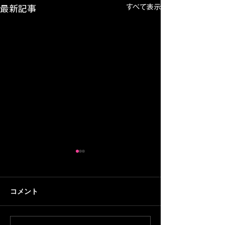
すべて表示
最新記事
【30分トレーニング#2】
【30分トレーニ
初回はラダー・マーカ
家の納屋にトレ
ー・ベンチプレスを複合
スタジオを作るぞ
納屋のトレーニングスタジオ
音楽プロデューサ
コメント
的に！45歳おじさんフッ
歳おじさんフッ
が完成し、いよいよ初回のト
WELCOMEMAN
トサラーの挑戦
の挑戦
レーニング。ラダー・マーカ
ら身体を作り直す