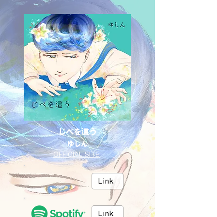
じべを這う
ゆしん
OFFICIAL SITE
Link
Link