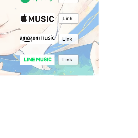
Link
Link
Link
Link
Link
BRUSH MUSIC
Inc.