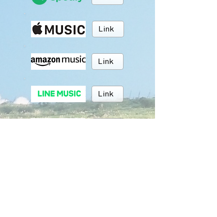
Link
Link
Link
Link
Link
BRUSH MUSIC
Inc.