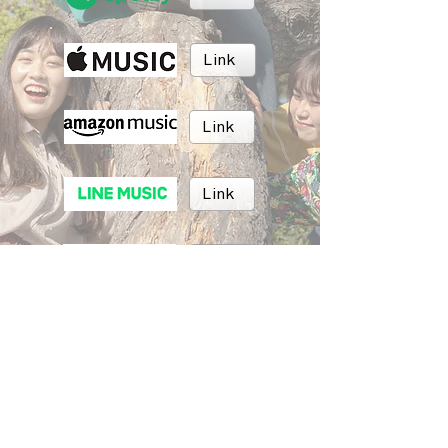
Link
Link
Link
Link
Link
BRUSH MUSIC
Inc.