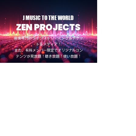
J MUSIC TO THE WORLD
ZEN PROJECTS
音楽専門のライブストリーミング＆チケッ
ト＆メディア！
また、有料メンバー限定でオリジナルコン
テンツが見放題！聴き放題！使い放題！
LOG IN
BRUSH MUSIC STUDIO
STUDIO 203
/
STUDIO 402
ABOUT COMPANY