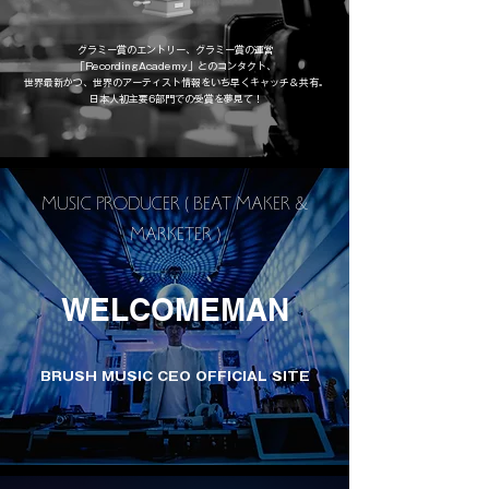
グラミー賞のエントリー、グラミー賞の運営
「RecordingAcademy」とのコンタクト、
​世界最新かつ、世界のアーティスト情報をいち早くキャッチ＆共有。
日本人初主要6部門での受賞を夢見て！
MUSIC PRODUCER ( BEAT MAKER &
MARKETER )
WELCOMEMAN
BRUSH MUSIC CEO OFFICIAL SITE