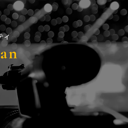
ティ
pan