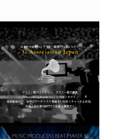
​日本から世界へ！グラミー賞専門コミュニティ
G Association Japan
グラミー賞のエントリー、グラミー賞の運営
「RecordingAcademy」とのコンタクト、
​世界最新かつ、世界のアーティスト情報をいち早くキャッチ＆共有。
日本人初主要6部門での受賞を夢見て！
MUSIC PRODUCER ( BEAT MAKER &