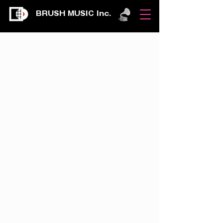
BRUSH MUSIC Inc.
ライブイベント使
用
音響、照明、配信、受付スタッフ付きの、ア
ーティストとお客さんを呼んでのライブイベ
ントプランとなります。
150,000
円
1 days
1
￥150,000
d
a
y
サービス内容