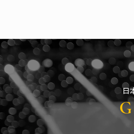
Japan, Osa
​
G 