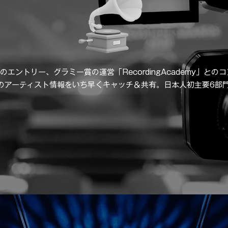
のエントリー、グラミー賞の運営「RecordingAcademy」との
界のアーティスト情報をいち早くキャッチ＆共有。日本人初主要6部