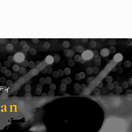
ティ
pan